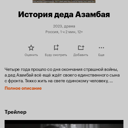
История деда Азамбая
2023, драма
Россия, 1 ч 2 мин, 12+
Оценить
Буду смотреть
Добавить
Еще
Четыре года прошло со дня окончания страшной войны, 
а дед Азамбай всё ещё ждёт своего единственного сына 
с фронта. Тяжко жить на свете одинокому человеку, 
у которого не осталось корней на земле.
Полное описание
Трейлер