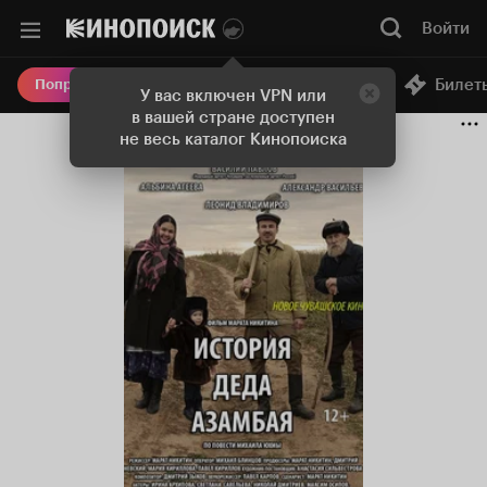
Войти
Онлайн-кинотеатр
Билет
Попробовать Плюс
У вас включен VPN или
в вашей стране доступен
не весь каталог Кинопоиска