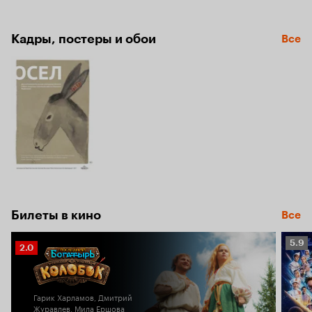
Кадры, постеры и обои
Все
Билеты в кино
Все
Рейт
5.9
Рейтинг
2.0
Кино
Кинопоиска
5.9
2.0
Гарик Харламов, Дмитрий
Журавлев, Мила Ершова