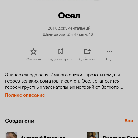
Осел
2017, документальный
Швейцария, 2 ч 47 мин, 18+
Оценить
Буду смотреть
Добавить
Еще
Эпическая ода ослу. Имя его служит прототипом для 
героев великих романов, и сам он, Осел, становится 
героем грустных увлекательных историй от Ветхого 
Завета до латинского Рима: Иисус на осле въехал в 
Полное описание
Иерусалим, на нем путешествовал Санчо Панса, с одним 
из их представителей дружил Винни Пух.  Малая Италия 
сохранила почитание этого животного в своих осенних 
праздниках Палио...
Создатели
Все