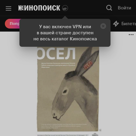
Войти
Онлайн-кинотеатр
Билет
Попробовать Плюс
У вас включен VPN или
в вашей стране доступен
не весь каталог Кинопоиска