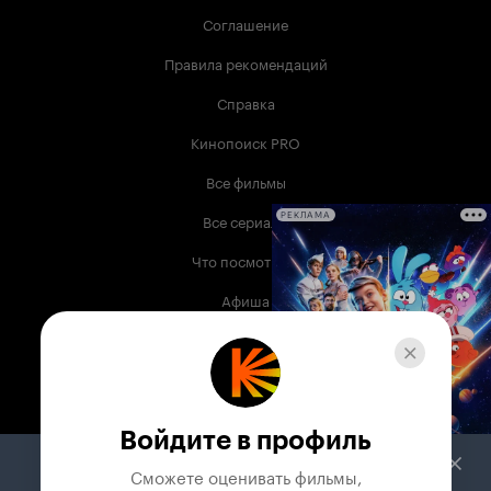
Соглашение
Правила рекомендаций
Справка
Кинопоиск PRO
Все фильмы
Все сериалы
РЕКЛАМА
Что посмотреть
Афиша
Музыка
Телепрограмма
Книги
Войдите в профиль
Служба поддержки
Сможете оценивать фильмы,
