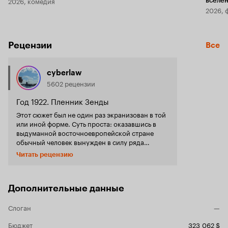
2026, комедия
вселе
2026, 
Рецензии
Все
cyberlaw
5602 рецензии
Год 1922. Пленник Зенды
Этот сюжет был не один раз экранизован в той
или иной форме. Суть проста: оказавшись в
выдуманной восточноевропейской стране
обычный человек вынужден в силу ряда
обстоятельств (интриги, борьба за власть)
Читать рецензию
выдавать себя за короля. Думаю, что именно в
'Зенде' реализуется накопленное столетиями
скрытое желание человечества 'побыть
королем': познать какого это и не понести за
Дополнительные данные
власть ответственности. В наши дни 'Зенду'
уже не экранизуют. В моде ее вариации - 'Дейв',
Слоган
—
'Луна над Парадором' и многие другие. Только
вот, принципиально ничего не меняется. Эти
Бюджет
323 062 $