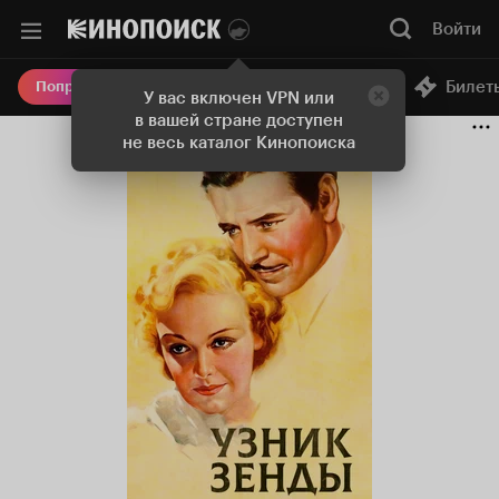
Войти
Онлайн-кинотеатр
Билет
Попробовать Плюс
У вас включен VPN или
в вашей стране доступен
не весь каталог Кинопоиска