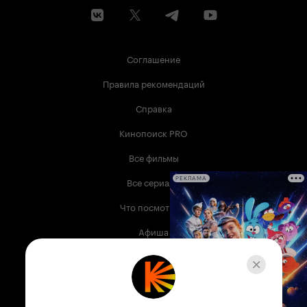
Соглашение
Правила рекомендаций
Справка
Кинопоиск PRO
Все фильмы
Все сериалы
РЕКЛАМА
Что посмотреть
Афиша
Музыка
Телепрограмма
Книги