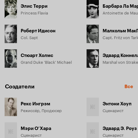
Элис Терри
Барбара Ла Ма
Princess Flavia
Antoinette de Ma
Роберт Идисон
Малкольм Мак
Col. Sapt
Capt. Fritz von Ta
Стюарт Холмс
Эдвард Коннел
Grand Duke 'Black' Michael
Marshal von Strak
Создатели
Все
Рекс Ингрэм
Энтони Хоуп
Режиссёр, Продюсер
Сценарист
Мэри О’Хара
Эдвард Э. Роуз
Сценарист
Сценарист