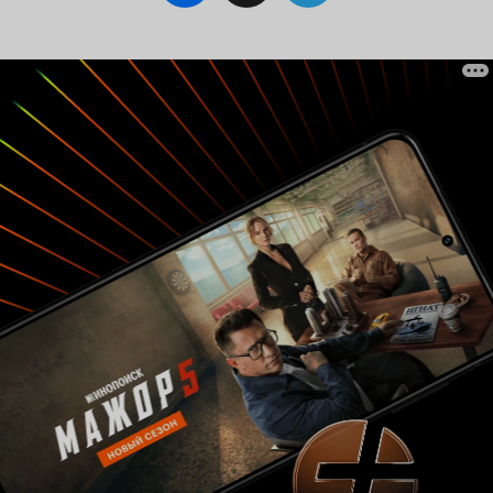
Фриц Ланг или Дрейер, то фильм бы получился
на порядок интереснее. Что и говорить,
достаточно представить в главной роли Эрика
фон Штрогейма (да и за режиссерским креслом
тоже), то все становится на свои места. После
просмотра 'Глупых жен' фон Штрогейма
похожий по концепту 'Пленник Зенды' совсем
не воспринимается. Эти фильмы сближает
обличение фальши. Каждая из картин -
погружение в мир фальши и своеобразный
торг со зрителем о допустимости тех или иных
фальшивых моментов. Но, если Штрогейм
прорабатывал каждую деталь, то 'Зенда' куда
более просто кино, ограничивающееся
исключительно развлекательной
составляющей.
В итоге:
'Узник Зенды' - это
приключенческая лента с весьма интересным
сюжетом, по ходу которой герою придется
выдавать себя за монарха и 'разруливать'
придворные интриги одной страны из
Восточной Европы. Льюис Стоун сыграл
весьма неплохо, но сам по себе фильм ничем
5 из 10
особенным не выделяется.