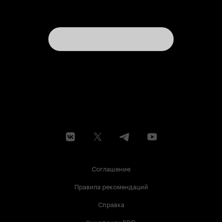
который отличается реально неожиданными
поворотами сюжета и жесткими моментами,
которые вызывают по телу холодок… В целом
хочу сказать, что «Спуск в бездну» является на
самом деле напряженным и страшным
фильмом про загадки подземелий, в которые
еще не ступала нога современного человека.
Считаю, что поклонникам крепкого и
действительно страшного хоррора посмотреть
этот фильм стоит при любом раскладе.
Соглашение
Правила рекомендаций
Справка
Кинопоиск PRO