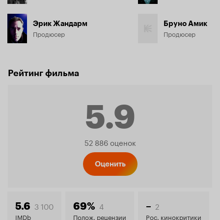
Эрик Жандарм
Бруно Амик
Продюсер
Продюсер
Рейтинг фильма
5.9
Рейтинг
52 886 оценок
Кинопо
Оценить
5.9
3 100
4
2
5.6
69%
–
IMDb
Полож. рецензии
Рос. кинокритики