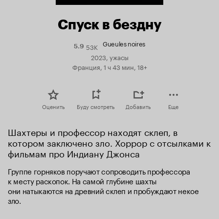
Спуск в бездну
Gueules noires
53K
Рейтинг
5.9
Кинопоиска
2023, ужасы
5.9
Франция, 1 ч 43 мин, 18+
Оценить
Буду смотреть
Добавить
Еще
Шахтеры и профессор находят склеп, в 
котором заключено зло. Хоррор с отсылками к 
фильмам про Индиану Джонса
Группе горняков поручают сопроводить профессора 
к месту раскопок. На самой глубине шахты 
они натыкаются на древний склеп и пробуждают некое 
зло.