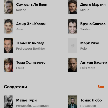
Самюэль Ле Бьян
Диего Мартин
Roland
Miguel
Амир Эль Касем
Бруно Санчес
Amir
Santini
Жан-Юг Англад
Марк Ризо
Professeur Berthier
Polo
Тома Соливерес
Антуан Баслер
Louis
Félix Mora
Создатели
Все
Матьё Тури
Томас Любо
Режиссёр, Сценарист
Продюсер