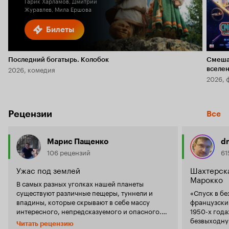
Гарик Харламов, Дмитрий
Журавлев, Мила Ершова
Билеты
Последний богатырь. Колобок
Смеша
2026, комедия
вселе
2026, 
Рецензии
Все
Марис Пащенко
d
106 рецензий
61
Ужас под землей
Шахтерска
Марокко
В самых разных уголках нашей планеты
существуют различные пещеры, туннели и
«Спуск в бе
впадины, которые скрывают в себе массу
французски
интересного, непредсказуемого и опасного.
1950-х года
Фактически раз в пару лет в СМИ появляется
безвыходную
Читать рецензию
информация о том, что в каком-то уголке
прячется уж