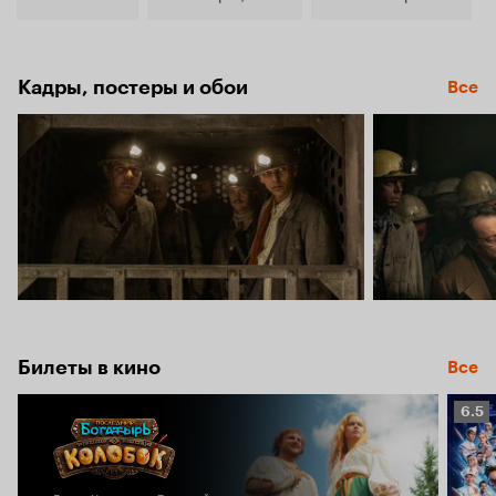
Кадры, постеры и обои
Все
Билеты в кино
Все
Рейт
6.5
Кино
6.5