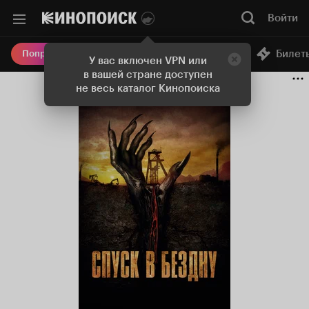
Войти
Онлайн-кинотеатр
Билет
Попробовать Плюс
У вас включен VPN или
в вашей стране доступен
не весь каталог Кинопоиска