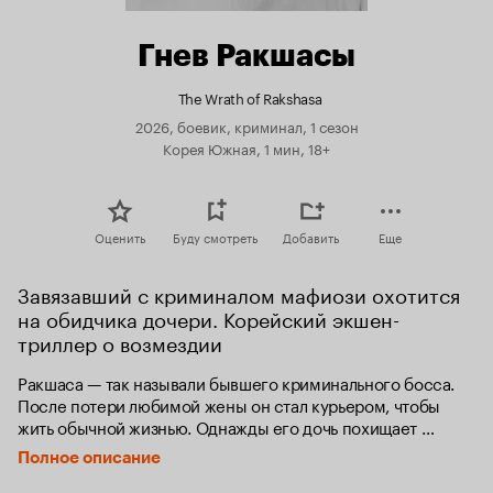
Гнев Ракшасы
The Wrath of Rakshasa
2026, боевик, криминал, 1 сезон
Корея Южная, 1 мин, 18+
Оценить
Буду смотреть
Добавить
Еще
Завязавший с криминалом мафиози охотится 
на обидчика дочери. Корейский экшен-
триллер о возмездии
Ракшаса — так называли бывшего криминального босса. 
После потери любимой жены он стал курьером, чтобы 
жить обычной жизнью. Однажды его дочь похищает 
сын кандидата в президенты и жестоко обходится 
Полное описание
с девушкой. Охваченный яростью и горем бывший бандит 
вынужден взяться за старое, чтобы отомстить негодяю.