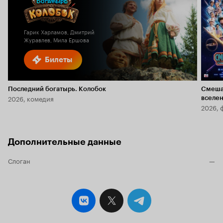
Гарик Харламов, Дмитрий
Журавлев, Мила Ершова
Билеты
Последний богатырь. Колобок
Смеша
2026, комедия
вселе
2026, 
Дополнительные данные
Слоган
—