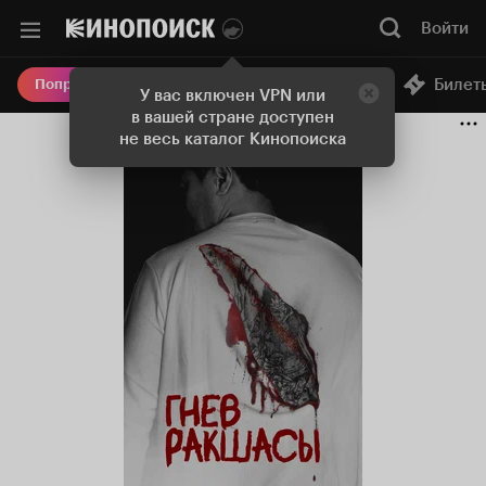
Войти
Онлайн-кинотеатр
Билет
Попробовать Плюс
У вас включен VPN или
в вашей стране доступен
не весь каталог Кинопоиска