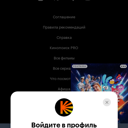
Соглашение
Правила рекомендаций
Справка
Кинопоиск PRO
Все фильмы
Все сериалы
РЕКЛАМА
Что посмотреть
Афиша
Музыка
Телепрограмма
Книги
Войдите в профиль