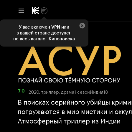
У вас включен VPN или
в вашей стране доступен
не весь каталог Кинопоиска
2020, триллер, драма
1 сезон
Индия
18+
7 0
В поисках серийного убийцы крим
погружаются в мир мистики и оккул
Атмосферный триллер из Индии