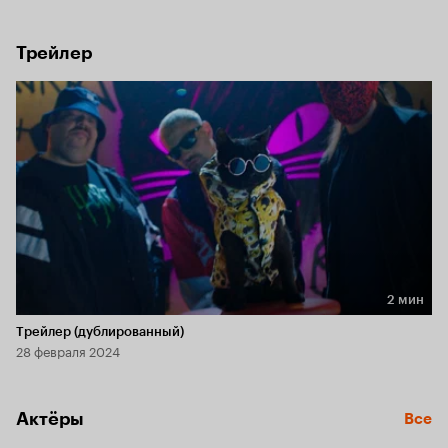
его только она. Кот становится ее близким другом, 
который понимает и поддерживает ее. Теперь её 
парень — кот.
Трейлер
2 мин
Длительность 2 мин
Трейлер (дублированный)
28 февраля 2024
Актёры
Все