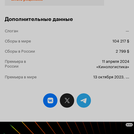
лет (Франца Теречик). Ее эксцентричная и
властная мама, моложавая бабушка и милая
тетушка обожают единственную доченьку в
семье. Мужчин в семье нет. У Фани хорошее
Дополнительные данные
образование, работа в архитектурном бюро
Будапешта, модная квартирка. Однако
Слоган
—
«часики тикают», а главной любви всей жизни
все нет. Фильм с глубочайшим смыслом о
Сборы в мире
104 217 $
любви, о дружбе, о семейных ценностях.
Сборы в России
2 799 $
Фильм об отношениях мужчин и женщин, о
верности, о природе измен, о том, как сложно
Премьера в
11 апреля 2024
сделать первый шаг и сближаться с
России
«Кинологистика»
понравимся человеком. Фильм о
взаимоотношениях с родителями и сложном
Премьера в мире
13 октября 2023
,
...
периоде сепарации. Фильм о том, что наши
родители всегда с нами, так как мы состоим из
их мыслей, ожиданий, чувств. Фильм о
торжестве жизни над смертью. Не дождавшись
мужчину мечты, Фанни очаровывается черным
котом, который умеет с ней разговаривать,
очень мил и неотразим в своей самцовой
самоуверенности. Этот кот принадлежит
соседу Михаю, коллегу по работе, который
живет с ней на одном этаже. После встречи с
котом, девушка уже не одинока.