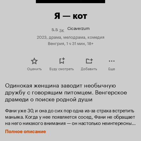
Я — кот
Cicaverzum
3K
Рейтинг
5.5
Кинопоиска
2023, драма, мелодрама, комедия
5.5
Венгрия, 1 ч 31 мин, 18+
Оценить
Буду смотреть
Добавить
Еще
Одинокая женщина заводит необычную 
дружбу с говорящим питомцем. Венгерское 
драмеди о поиске родной души
Фани уже 30, и она до сих пор одна из-за страха встретить 
маньяка. Когда у нее появляется сосед, Фани не обращает 
на него никакого внимания — он настолько неинтересный, 
что и маньяком его представить трудно. Но его 
Полное описание
кот начинает говорить с Фани, и к сожалению, слышит 