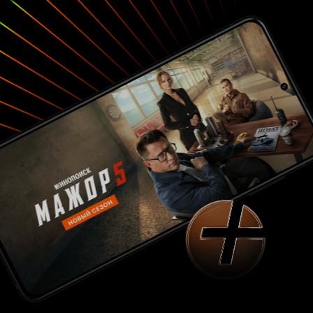
Бессознательно или нет она видит в коте черты
своего отца. Кот, как и ее отец музыкант,
только не рок музыкант, а ганста- рэпер, тоже
наркоман, только подсел на вызывающий
зависимость кошачий корм. Тоже врун, как и ее
отец, постоянно уходит от нее, бросает, как и
отец, уходил и бросал уезжая на гастроли. Кот
- абьюзер, качающий девушку на
эмоциональных качелях и сосущий деньги.
Читая этот текст, вам может показаться, то
фильм о старой деве, у которой не все дома,
скорее всего из-за детской травмы. Так и есть.
И вообще сценарий полон абсурда. Главную
героиню не плохо бы отправить к
психоаналитику и проработать «Эдипов
комплекс». Продолжим. Фани нашла своего
котика, который ее понимает и поддерживает,
приучает пить молоко, гулять по крышам и
любоваться ночными улицами. Романтика,
поцелуи и ласки через край, не кот, а
идеальный бойфренд. Пушистый сердцеед
вдохновляет её воплощать свои мечты, какими
бы дерзкими они ни были и вообще отношения
у них «с перчинкой». Фильм - бомба. Он вас
захватит и развлечет, я уверена. Вам