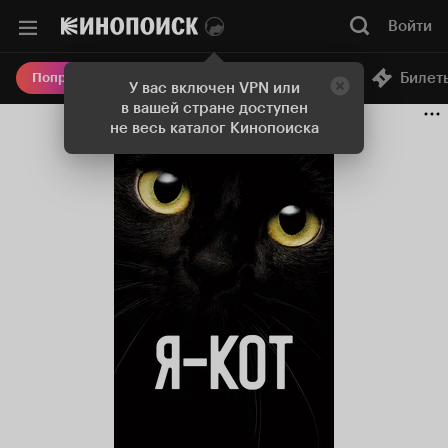
Войти
Онлайн-кинотеатр
Билет
Попробовать Плюс
У вас включен VPN или
в вашей стране доступен
не весь каталог Кинопоиска