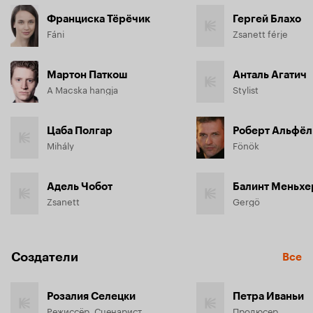
Франциска Тёрёчик
Гергей Блахо
Fáni
Zsanett férje
Мартон Паткош
Анталь Агатич
A Macska hangja
Stylist
Цаба Полгар
Роберт Альфёл
Mihály
Fönök
Адель Чобот
Балинт Меньхе
Zsanett
Gergö
Создатели
Все
Розалия Селецки
Петра Иваньи
Режиссёр, Сценарист
Продюсер