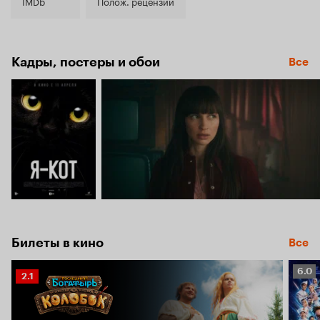
5.5
IMDb
Полож. рецензии
Кадры, постеры и обои
Все
Билеты в кино
Все
Рейт
6.0
Рейтинг
2.1
Кино
Кинопоиска
6.0
2.1