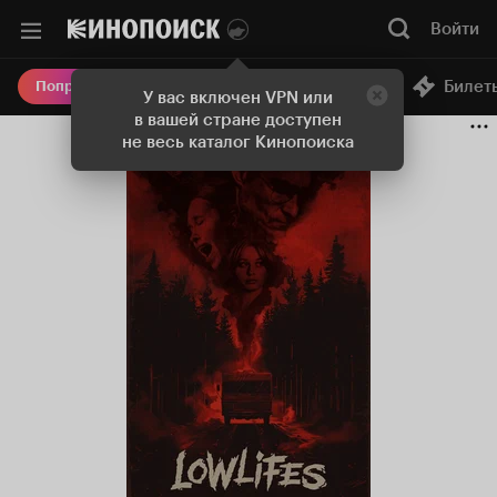
Войти
Онлайн-кинотеатр
Билет
Попробовать Плюс
У вас включен VPN или
в вашей стране доступен
не весь каталог Кинопоиска