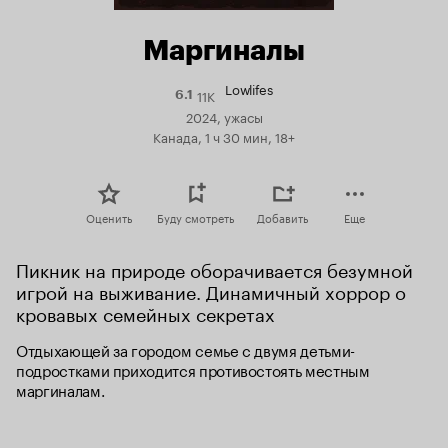
Маргиналы
Lowlifes
11K
Рейтинг
6.1
Кинопоиска
2024, ужасы
6.1
Канада, 1 ч 30 мин, 18+
Оценить
Буду смотреть
Добавить
Еще
Пикник на природе оборачивается безумной 
игрой на выживание. Динамичный хоррор о 
кровавых семейных секретах
Отдыхающей за городом семье с двумя детьми-
подростками приходится противостоять местным 
маргиналам.