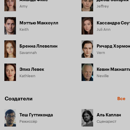
Amy
Jeffrey
Мэттью Маккоулл
Кассандра Соу
Keith
Juli Ann
Бренна Ллевелин
Ричард Хэрмо
Savannah
Vern
Элиз Левек
Кевин Макналт
Kathleen
Neville
Создатели
Все
Теш Гуттиконда
Аль Каплан
Режиссёр
Сценарист