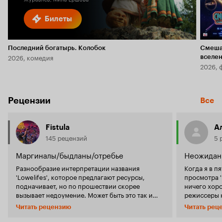
Билеты
Последний богатырь. Колобок
Смеша
2026, комедия
вселе
2026, 
Рецензии
Все
Fistula
А
145 рецензий
5 
Маргиналы/быдланы/отребье
Неожидан
Разнообразие интерпретации названия
Когда я в п
'Lowelifes', которое предлагают ресурсы,
просмотра '
подначивает, но по прошествии скорее
ничего хоро
вызывает недоумение. Может быть это так и
режиссеры н
задумывалась. Ведь перед нами, как пишут в
видел вперв
Читать рецензию
Читать рец
рос. сегменте интернета, чуть ли не лучший
настроен ск
фильм-перевертыш 2024. Высокие оценки
продолжалс