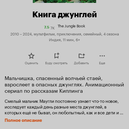
Книга джунглей
The Jungle Book
7K
Рейтинг
7.5
Кинопоиска
2010 – 2024, мультфильм, приключения, семейный, 4 сезона
7.5
Индия, 11 мин, 6+
Оценить
Буду смотреть
Добавить
Еще
Мальчишка, спасенный волчьей стаей, 
взрослеет в опасных джунглях. Анимационный 
сериал по рассказам Киплинга
Смелый мальчик Маугли постоянно узнает что-то новое, 
исследует каждый день разные места джунглей, в 
которых ещё не бывал, он любопытный, как и все дети и 
такой же неосторожный. К счастью, у Маугли есть 
Полное описание
наставники, Балу и Багира, они следят за тем, чтобы он не 