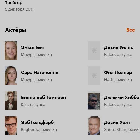
Трейлер
5 декабря 2011
Актёры
Все
Эмма Тейт
Дэвид Уиллс
Mowgli, озвучка
Baloo, озвучка
Сара Наточенни
Фил Лоллар
Mowgli, озвучка
Hathi, озвучка
Билли Боб Томпсон
Джимми Хиббе
Kaa, озвучка
Baloo, озвучка
Эйб Голдфарб
Дэвид Холт
Bagheera, озвучка
Shere Khan, озвуч