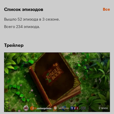
попал на обед Шер-Хану, опасному бенгальскому тигру, 
который всё время бродит где-то неподалёку.
Список эпизодов
Все
Вышло 52 эпизода в 3 сезоне
Всего 234 эпизода
Трейлер
2 мин
Длительность 2 мин