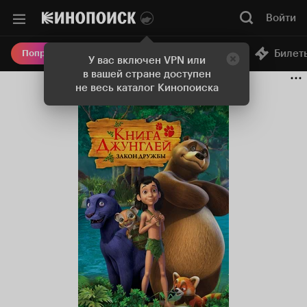
Войти
Онлайн-кинотеатр
Билет
Попробовать Плюс
У вас включен VPN или
в вашей стране доступен
не весь каталог Кинопоиска