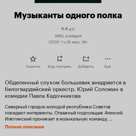
Музыканты одного полка
671
Рейтинг
6.8
Кинопоиска
1965, комедия
6.8
СССР, 1 ч 25 мин, 18+
Оценить
Буду смотреть
Добавить
Еще
Обделенный слухом большевик внедряется в 
белогвардейский оркестр. Юрий Соломин в 
комедии Павла Кадочникова
Северный городок молодой республики Советов 
покидают интервенты. Отважный подпольщик Алексей 
Илютинский проникает в музыкальную команду, 
организованную для развлечения командования белой 
Полное описание
армии и поднятия духа населения.
