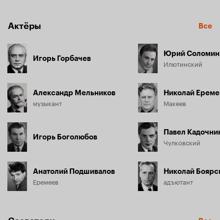
Новый валторнист, начисто лишенный музыкального 
слуха, передает красным план обороны белых и спасает 
Актёры
Все
большевика Макеева, бывшего председателя 
губисполкома, от расстрела.
Юрий Соломин
Игорь Горбачев
Илютинский
Александр Мельников
Николай Еремен
музыкант
Макеев
Павел Кадочни
Игорь Боголюбов
Чулковский
Анатолий Подшивалов
Николай Боярс
Еремеев
адъютант