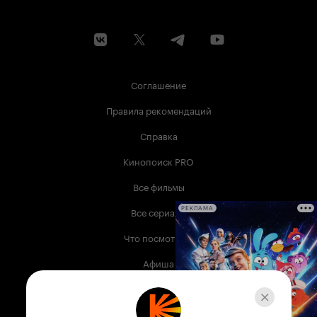
Соглашение
Правила рекомендаций
Справка
Кинопоиск PRO
Все фильмы
Все сериалы
РЕКЛАМА
Что посмотреть
Афиша
Музыка
Телепрограмма