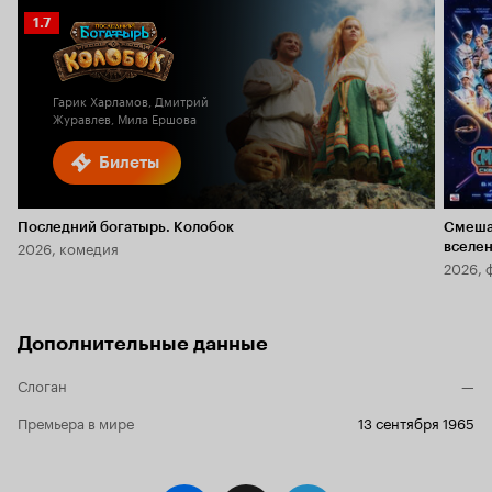
Рейтинг
1.7
Кинопоиска
1.7
Гарик Харламов, Дмитрий
Журавлев, Мила Ершова
Билеты
Последний богатырь. Колобок
Смеша
2026, комедия
вселе
2026, 
Дополнительные данные
Слоган
—
Премьера в мире
13 сентября 1965