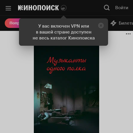
Войти
Онлайн-кинотеатр
Билет
Попробовать Плюс
У вас включен VPN или
в вашей стране доступен
не весь каталог Кинопоиска