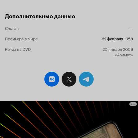
Войну закончил в звании майора, поэтому
имеет полное право говорить киноязыком о
храбрости советских солдат и моряков. Кто
Дополнительные данные
внимательно смотрел фильм, то согласится с
тем, что 'агитационного материала' в фильме
Слоган
—
не особенно много: его ровно столько, чтобы
сюжет не выглядел 'дырявым'. Главный смысл
Премьера в мире
22 февраля 1958
картины совсем не в том, 'какие большевики
хорошие', а в том, что
большевики
настоящие
Релиз на DVD
20 января 2009
никогда не предлагали 'поднять лапки' перед
«Азимут»
кайзером. Об этом неоднократно говорится в
картине: 'Мира добивайся, а фронт держи!'
'Хватит пороху и на немцев!' Кроме того,
показана реальная операция 'Альбион' -
комбинированная операция германских ВМФ
и сухопутных сил в ходе Первой мировой
войны по овладению Моонзундскими
островами в Балтийском море,
принадлежащими Российской республике (12
октября — 20 октября 1917). Как ни прискорбно
констатировать, но победу одержала
Германия. Нынешние знатоки истории,
возможно, найдут в фильме массу киноляпов
(не то звание, не те 'лычки', не та форма). Тех
же, кто читал прекрасный роман Валентина