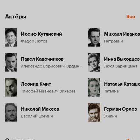
Актёры
Все
Иосиф Кутянский
Михаил Иванов
Федор Лютов
Петрович
Павел Кадочников
Инна Выходцев
Александр Борисович Ордынцев
Люся Зарницына
Леонид Кмит
Наталья Каташ
Тимофей Иванович Вихарев
Татьяна
Николай Макеев
Герман Орлов
Василий Еремин
Жилин