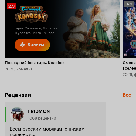
Рейт
6.1
Рейтинг
2.3
Кино
Кинопоиска
6.1
2.3
Гарик Харламов, Дмитрий
Журавлев, Мила Ершова
Билеты
Последний богатырь. Колобок
Смеша
2026, комедия
вселе
2026, 
Рецензии
Все
FRIDMON
1068 рецензий
Всем русским морякам, с низким
поклоном...