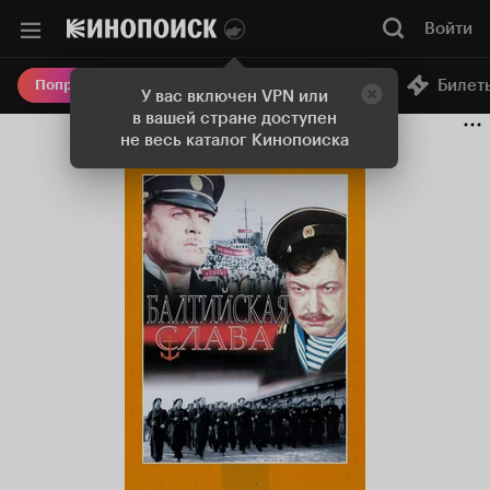
Войти
Онлайн-кинотеатр
Билет
Попробовать Плюс
У вас включен VPN или
в вашей стране доступен
не весь каталог Кинопоиска