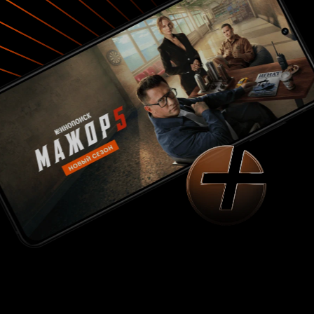
Саввича Пикуля 'Моонзунд', не устроит тот
факт, что сценарист переделал Трофима
Семенчука в минного старшину Фёдора
Лютова (Иосиф Кутянский). Да разве в имени
дело? Ян Фрид снял очень сильное в
эмоциональном плане и предельно
достоверное кино (в роли 'Грома' -
эскадренного миноносца типа 'Орфей' -
снялась канонерская лодка 'Красное Знамя' -
непосредственная участница того сражения,
но носившая тогда имя 'Храбрый'. Прослужила
на Балтфлоте 60 лет!) Разве сегодня могут
снять подобное кино? 'Новодел' последних лет
заставляет густо краснеть и играть желваками
за режиссёров, показывающих ТАКОЙ флот.
Что же касается главного события фильма, то
здесь мнения историков расходятся. Согласно
легенде советских историков, во время
эвакуации личного состава на канонерскую
лодку 'Храбрый', на борт 'Грома' вернулся
минный старшина Фёдор Евдокимович
Самончук. Увидев приближающийся
германский миноносец ('G-7', 1911 года), он
дождался пока тот подойдёт вплотную, и
торпедировал его с небольшой дистанции.