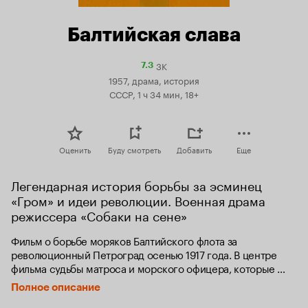
Балтийская слава
3K
Рейтинг
7.3
Кинопоиска
1957, драма, история
7.3
СССР, 1 ч 34 мин, 18+
Оценить
Буду смотреть
Добавить
Еще
Легендарная история борьбы за эсминец 
«Гром» и идеи революции. Военная драма 
режиссера «Собаки на сене»
Фильм о борьбе моряков Балтийского флота за 
революционный Петроград осенью 1917 года. В центре 
фильма судьбы матроса и морского офицера, которые 
встают в ряды борцов за революцию.
Полное описание