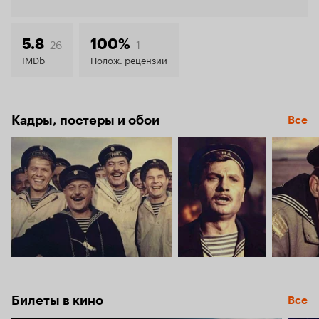
Кинопо
7.3
26
1
5.8
100%
IMDb
Полож. рецензии
Кадры, постеры и обои
Все
Билеты в кино
Все