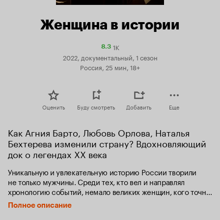
Женщина в истории
1K
Рейтинг
8.3
Кинопоиска
2022, документальный, 1 сезон
8.3
Россия, 25 мин, 18+
Оценить
Буду смотреть
Добавить
Еще
Как Агния Барто, Любовь Орлова, Наталья 
Бехтерева изменили страну? Вдохновляющий 
док о легендах XX века
Уникальную и увлекательную историю России творили 
не только мужчины. Среди тех, кто вел и направлял 
хронологию событий, немало великих женщин, кого точно 
не назовешь «слабым полом». Создатели рассказывают 
Полное описание
об ученых и писательницах, конструкторах и инженерах, 