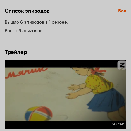
художницах и политиках, обращавших и менявших страну 
к лучшему.
Список эпизодов
Все
Вышло 6 эпизодов в 1 сезоне
Всего 6 эпизодов
Трейлер
50 сек
Длительность 50 сек