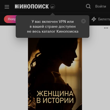
Войти
Онлайн-кинотеатр
Билет
Попробовать Плюс
У вас включен VPN или
в вашей стране доступен
не весь каталог Кинопоиска