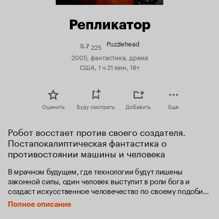
Репликатор
Puzzlehead
225
Рейтинг
5.7
Кинопоиска
2005, фантастика, драма
5.7
США, 1 ч 21 мин, 18+
Оценить
Буду смотреть
Добавить
Еще
Робот восстает против своего создателя. 
Постапокалиптическая фантастика о 
противостоянии машины и человека
В мрачном будущем, где технологии будут лишены 
законной силы, один человек выступит в роли бога и 
создаст искусственное человечество по своему подобию. 
Но когда человекоподобный робот станет красть жизнь 
Полное описание
своего создателя, то начнется смертельная битва.