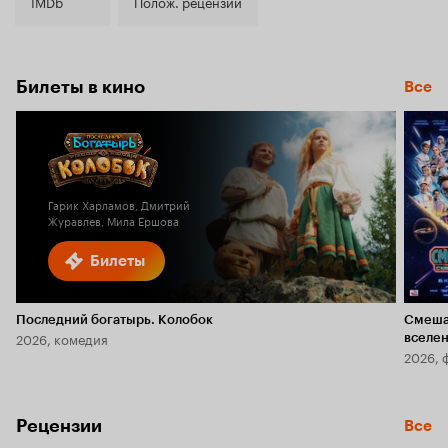
5.7
IMDb
Полож. рецензии
Билеты в кино
Все
Гарик Харламов, Дмитрий
Журавлев, Мила Ершова
Билеты
Последний богатырь. Колобок
Смеша
2026, комедия
вселе
2026, 
Рецензии
Все