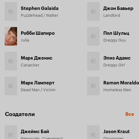
Stephen Galaida
Джон Бавьер
Puzzlehead / Walter
Landlord
Робби Шапиро
Пол Шульц
Julia
Dreggy Guy
Марк Дженис
Элиз Адамс
Carjacker
Dreggy Girl
Марк Ламперт
Ramon Moraldo
Dead Man / Victim
Homeless Man
Создатели
Все
Джеймс Бай
Jason Kraut
Режиссёр, Сценарист
Продюсер