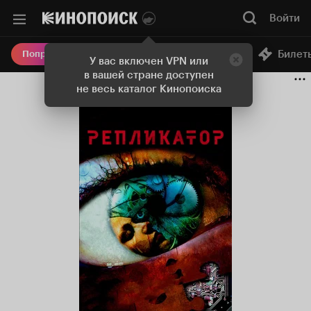
Войти
Онлайн-кинотеатр
Билет
Попробовать Плюс
У вас включен VPN или
в вашей стране доступен
не весь каталог Кинопоиска