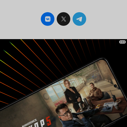
заменять их клиниками по лечению бесплодия.
Финансирование прекратилось для всего, что
не связано напрямую с воспроизведением
человеческой популяции. Уолтеру (Стивен
Галайда) удалось спасти большую часть
оборудования из своей лаборатории,
наиболее важным из которых был сканер
мозга, который он использовал для
сканирования собственного мозга, чтобы
получить схему нейросетевой карты
искусственного интеллекта создаваемого
существа. Закадровое повествование ведётся
от лица андроида, которого Уолтер зовёт
просто - Пазлхэд. Имя «Голова-головоломка»
вполне символично, если во время просмотра
всё время помнить, что именно от лица
творения учёного ведётся рассказ. Это крайне
удачное решение, потому что позволяет
зрителю быть свидетелем того, как меняется
внутренний мир андроида, первоначально
заполненный человеческим сознанием
Уолтера. Первый же контакт с внешним миром
позволил Пазлхэду сделать главный вывод -
люди не совершенны. И он напрямую говорит
об этом своему создателю: «Ну и что, что я не