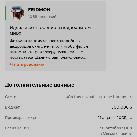
FRIDMON
1068 рецензий
Идеальное творение в неидеальном
мире
Фильмов на тему человекоподобных
андроидов снято немало, и чтобы фильм
запомнился, режиссёру нужно сильно
постараться. Джеймс Бай, безусловно,
постарался. Постапокалиптическое фэнтези в
Читать рецензию
стиле Франкенштейна затягивает буквально с
первых минут просмотра. Затягивает
неторопливым и даже тягучим
повествованием. Затягивает почти
Дополнительные данные
монохромным видеорядом с неяркими, будто
приглушённо-затушёванными красками.
Слоган
«So this is what it is to be human...»
Затягивает музыкальным сопровождением,
которое подчёркивает и углубляет визуальную
Бюджет
500 000 $
картинку. Над сюжетом Джеймс Бай поработал
Премьера в мире
21 апреля 2005
,
...
основательно, заставив зрителя поверить в то,
что происходит на экране. Итак,
Релиз на DVD
23 октября 2008
антифедералисты и луддиты вынудили закрыть
«Мьюзик-Трейд»
все биомеханические лаборатории и начали