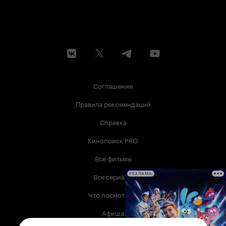
тиражом вышел в Нью-Йорке, а затем получил
приз жюри за лучшие спецэффекты на
Остинском фантастическом фестивале. И всё
благодаря мрачноватой аутентичной истории,
уводящей в мир загадок человеческого мозга.
Пытаясь предоставить Пазлхэду всю
информацию, которая, по мнению Уолтера,
наиболее важна для начального человеческого
развития, он упустил из виду, что андроид
Соглашение
постепенно становится интерактивной
гуманоидной формой жизни с сенсорными
Правила рекомендаций
способностями, которые сами по себе
позволяют искусственному человеку быть
Справка
сознательным существом с эмоциями, с
огромные когнитивные способности и
Кинопоиск PRO
отсутствием чувства смертности. А мы хорошо
знаем, к чему приводит самонадеянная игра в
Все фильмы
Бога...
Все сериалы
РЕКЛАМА
Что посмотреть
Афиша