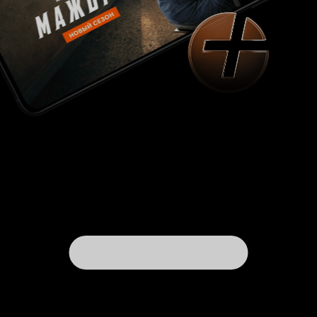
человек. Я намного лучше!» Подобное
заявление заставляет Уолтера насторожиться,
тем более, что именно в это время в жизни
учёного появляется молодая девушка Джулия
(Робби Шапиро). Гормоны человека и эмоции
андроида вступают в противоречие, и
начинается противостояние двух одинаковых
внешне, но абсолютно разных внутренне
Уолтеров. И это тоже кране удачная идея
режиссёра, потому что отличить одного от
другого визуально невозможно. Надо сказать,
Джеймс Бай крайне удачно сыграл на внешней
идентичности главных героев, заставив
зрителя быть предельно внимательным в
сценах противоборства человека и андроида.
Ещё один плюс - до самого финала абсолютно
не ясен итог такого противостояния, потому
что режиссёр подбрасывает всё новые и новые
детали для узнавания андроида и человека. На
этом фоне поведение Джулии смотрится
своеобразным катализатором, проявляющим
истинную сущность верховенствующего
персонажа. Не удивительно, что фильм
дебютировал в 2005 году на кинофестивале
Tribeca Film Festival, после чего ограниченным