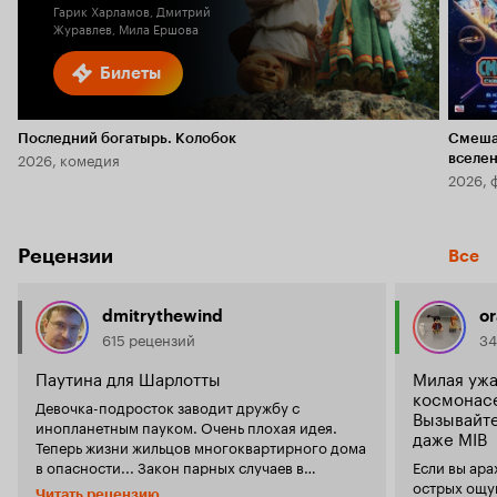
Гарик Харламов, Дмитрий
Журавлев, Мила Ершова
Билеты
Последний богатырь. Колобок
Смеша
2026, комедия
вселе
2026, 
Рецензии
Все
dmitrythewind
o
615 рецензий
34
Паутина для Шарлотты
Милая ужа
космонасе
Девочка-подросток заводит дружбу с
Вызывайте
инопланетным пауком. Очень плохая идея.
даже MIB
Теперь жизни жильцов многоквартирного дома
в опасности... Закон парных случаев в
Если вы ара
действии - только что в прокате был 'паучий'
острых ощущ
Читать рецензию