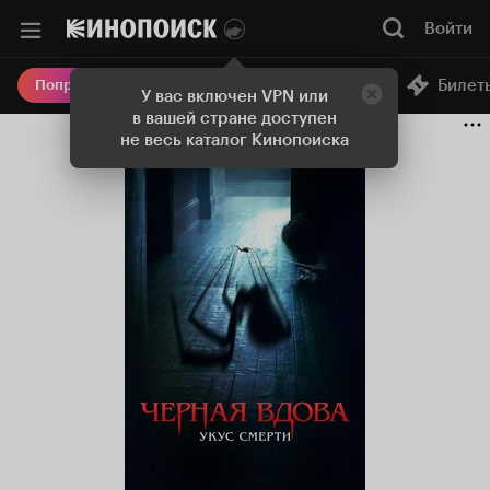
Войти
Онлайн-кинотеатр
Билет
Попробовать Плюс
У вас включен VPN или
в вашей стране доступен
не весь каталог Кинопоиска