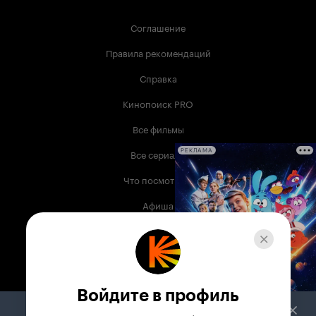
Соглашение
Правила рекомендаций
Справка
Кинопоиск PRO
Все фильмы
Все сериалы
РЕКЛАМА
Что посмотреть
Афиша
Музыка
Телепрограмма
Книги
Войдите в профиль
Служба поддержки