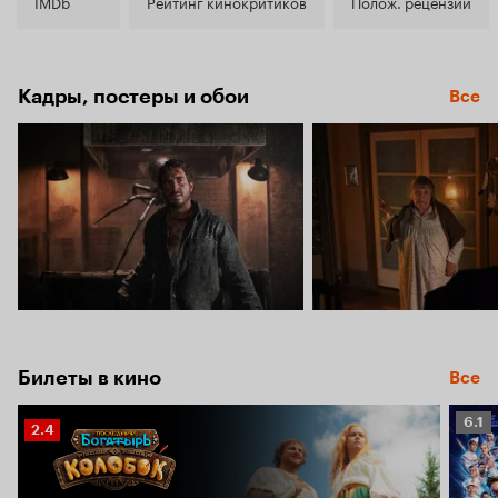
5.8
IMDb
Рейтинг кинокритиков
Полож. рецензии
Кадры, постеры и обои
Все
Билеты в кино
Все
Рейт
6.1
Рейтинг
2.4
Кино
Кинопоиска
6.1
2.4