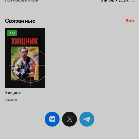
Связанные
Все
Рейтинг
7.9
Кинопоиска
7.9
Хищник
ужасы