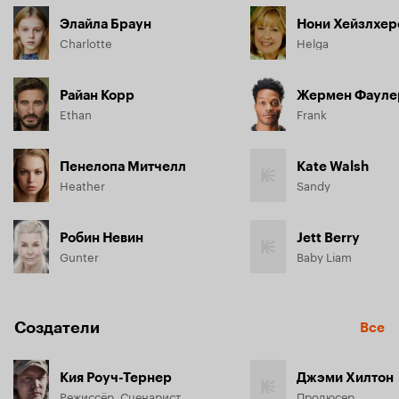
Элайла Браун
Нони Хейзлхер
Charlotte
Helga
Райан Корр
Жермен Фауле
Ethan
Frank
Пенелопа Митчелл
Kate Walsh
Heather
Sandy
Робин Невин
Jett Berry
Gunter
Baby Liam
Создатели
Все
Кия Роуч-Тернер
Джэми Хилтон
Режиссёр, Сценарист
Продюсер