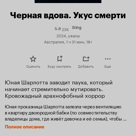
Черная вдова. Укус смерти
Sting
23K
Рейтинг
5.8
Кинопоиска
2024, ужасы
5.8
Австралия, 1 ч 31 мин, 18+
Оценить
Буду смотреть
Добавить
Еще
Юная Шарлотта заводит паука, который 
начинает стремительно мутировать. 
Кровожадный арахнофобный хоррор
Юная проказница Шарлотта залезла через вентиляцию 
в квартиру двоюродной бабки (по совместительству 
владелицы дома, где живёт девочка и её семья), чтобы 
стащить коллекционную куклу, но обнаружила 
Полное описание
там странного паука. Она нарекает его Жалом, сажает 