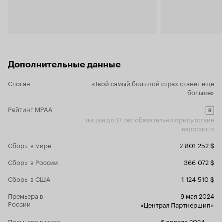
снимать драму про восстановление
дисфункциональной семьи. А не все сразу...
Дополнительные данные
Слоган
«Твой самый большой страх станет еще
больше»
Рейтинг MPAA
R
лицам до 17 лет обязательно присутствие
взрослого
Сборы в мире
2 801 252 $
Сборы в России
366 072 $
Сборы в США
1 124 510 $
Премьера в
9 мая 2024
России
«Централ Партнершип»
Премьера в мире
6 апреля 2024
,
...