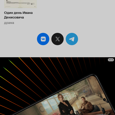
полная схожесть. И только. Я не почувствовал в
нём - Ивана Денисовича. Того самого. Автор
меня не убедил. Отчего к нему такое
Один день Ивана
уважение? Окружающих. По имени и по
Денисовича
отчеству. То что тянет лямку за двоих, за троих?
драма
Где это в картине? На кладке кирпичной? Но,
согласитесь, этого мало. Этого явно не
достаточно? То что очередь занял а каптёрку?
Не впечатляет... В 2006 году Глеб Панфилов
снял сериал о ГУЛАГе 'В круге первом'.
Персонажей - тьма. Звёзд, больших и малых -
россыпь. Тема - раскрыта, как говорится, 'от и
до'. Но от сериала тогда остался осадок.
Знаете какой? Создалось впечатление, что все
те люди, не срок отбывают в мученичестве
судеб прибывая, а как будто бы проводят
время на курорте. Путёвки им выданы
насильно, без их желания и они - тяготятся...
страдают... но, терпят... и, между делом, как во
дворе мужики раньше - 'козла забивают' в
праздности. Верно? Евгений Миронов (Глеб
Нержин) тогда просто 'колокольчиком' счастья
заливался в звоне. Из сцены в сцену. А чего
отчаиваться? Приключения Тома Сойера
разыгрывал... Какая ещё трагедия? Что