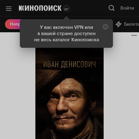
Войти
Онлайн-кинотеатр
Билет
Попробовать Плюс
У вас включен VPN или
в вашей стране доступен
не весь каталог Кинопоиска