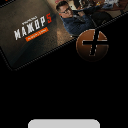
касается Алексея Колубкова (Лев Рубин) -
просто раздражал пародийностью на
книжного светоча... Первокласник в роли
студента-выпускника. Никак не меньше. Смех,
да и только... К чему это я? Да всё к тому же.
Нынешний 'Иван Денисович' - это очень-очень
слабый подстрочник под классику. Без души.
Без осмысления. Поверхостный. Штрихи,
необходимые картине в зарисовках
отсутствуют или невнятны. Карцер, к примеру,
страшное место, чулан ледяной на десять
суток исправления, почему штабелями
'жмуриков' не раскрасить? И слов никаких не
надо за кадром в пояснение. Обтянутые кожей
скелеты в синеве инея скажут больше о режиме
Государевом... Боль и страдания того 'парня'
на экране мы, собравшиеся в зале должны
прочувствовать, разделить. Чтобы дрожь,
чтобы защемило, чтобы заплакало всё внутри.
Иначе нельзя. Здесь - иначе нельзя. А этого
автору 'дать' и не получилось. Не смог? Не
захотел? А может быть побоялся? Побоялся...
'Взять' к примеру 'Затерянный в Сибири'(1991)
Александра Митты. Там лагерь со всеми
'красотами', здесь 'те же широты' Родины. Но