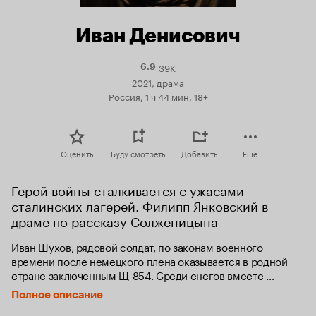
Иван Денисович
39K
Рейтинг
6.9
Кинопоиска
2021, драма
6.9
Россия, 1 ч 44 мин, 18+
Оценить
Буду смотреть
Добавить
Еще
Герой войны сталкивается с ужасами 
сталинских лагерей. Филипп Янковский в 
драме по рассказу Солженицына
Иван Шухов, рядовой солдат, по законам военного 
времени после немецкого плена оказывается в родной 
стране заключенным Щ-854. Среди снегов вместе 
с другими зеками Шухов строит будущий завод-гигант 
Полное описание
космической промышленности. Несмотря 