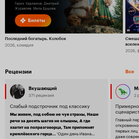
Гарик Харламов, Дмитрий
Журавлев, Мила Ершова
Билеты
Последний богатырь. Колобок
Смеша
2026, комедия
вселе
2026, 
Рецензии
Все
Вкушающий
М
371 рецензия
2 
Слабый подстрочник под классику
Примерно 
сценарист
Мы живем, под собою не чуя страны, Наши
Главный пе
речи за десять шагов не слышны, А где
откровенно 
хватит на полразговорца, Там припомнят
первых лиц
'Один день Ивана
кремлёвского горца...
даже совре