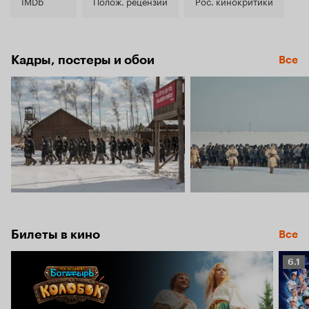
6.9
IMDb
Полож. рецензии
Рос. кинокритики
Кадры, постеры и обои
Все
Билеты в кино
Все
Рейт
6.1
Кино
6.1