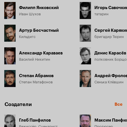
Филипп Янковский
Игорь Савочки
Иван Шухов
татарин
Артур Бесчастный
Сергей Каряки
Кильдигс
бригадир Тюрин
Александр Караваев
Денис Карасёв
Василий Никитин
полковник Борщо
Степан Абрамов
Андрей Фроло
Степан Матафонов
Сенька Клёвшин
Создатели
Все
Глеб Панфилов
Максим Панфи
Режиссёр, Сценарист
Продюсер