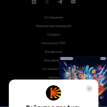
Соглашение
Правила рекомендаций
Справка
Кинопоиск PRO
Все фильмы
Все сериалы
РЕКЛАМА
Что посмотреть
Афиша
Музыка
Телепрограмма
Книги