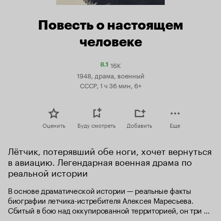
Повесть о настоящем
человеке
16K
Рейтинг
8.1
Кинопоиска
1948, драма, военный
8.1
СССР, 1 ч 36 мин, 6+
Оценить
Буду смотреть
Добавить
Еще
Лётчик, потерявший обе ноги, хочет вернуться 
в авиацию. Легендарная военная драма по 
реальной истории
В основе драматической истории — реальные факты 
биографии летчика-истребителя Алексея Маресьева. 
Сбитый в бою над оккупированной территорией, он три 
недели пробирался по заснеженным лесам, пока не попал 