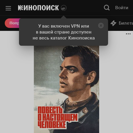
Войти
Онлайн-кинотеатр
Билет
Попробовать Плюс
У вас включен VPN или
в вашей стране доступен
не весь каталог Кинопоиска