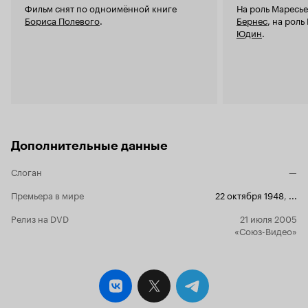
Фильм снят по одноимённой книге
На роль Маресь
Бориса Полевого
.
Бернес
, на рол
Юдин
.
Дополнительные данные
Слоган
—
Премьера в мире
22 октября 1948
,
...
Релиз на DVD
21 июля 2005
«Союз-Видео»