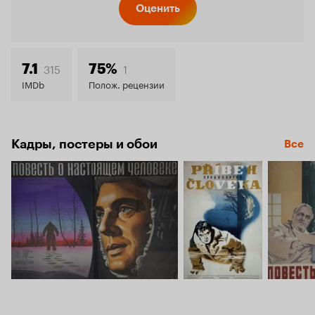
Кинопо
Оценить
8.1
315
1
7.1
75%
IMDb
Полож. рецензии
Кадры, постеры и обои
Все