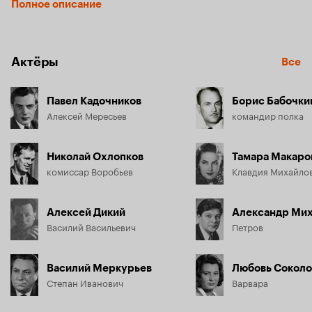
Полное описание
к партизанам. Потеряв обе ноги, герой впоследствии 
проявляет удивительную силу характера, вновь садится за 
штурвал самолета и пополняет счет воздушных побед над 
врагом.
Актёры
Все
Павел Кадочников
Борис Бабочки
Алексей Мересьев
командир полка
Николай Охлопков
Тамара Макаро
комиссар Воробьев
Клавдия Михайло
Алексей Дикий
Александр Ми
Василий Васильевич
Петров
Василий Меркурьев
Любовь Соколо
Степан Иванович
Варвара