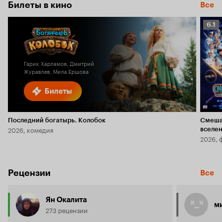
Билеты в кино
Все
Рейт
6.1
Кино
6.1
Гарик Харламов, Дмитрий
Журавлев, Мила Ершова
Билеты
Последний богатырь. Колобок
Смеша
2026, комедия
вселе
2026, 
Рецензии
Все
Ян Окалита
м
273 рецензии