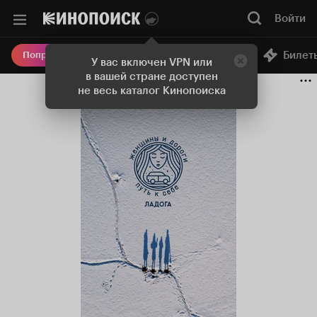
Войти
Онлайн-кинотеатр
Билет
Попробовать Плюс
У вас включен VPN или
в вашей стране доступен
не весь каталог Кинопоиска