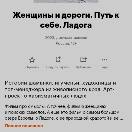
Женщины и дороги. Путь к
себе. Ладога
2023, документальный
Россия, 12+
Оценить
Буду смотреть
Добавить
Еще
Истории шаманки, игуменьи, художницы и 
топ-менеджера из живописного края. Арт-
проект о харизматичных людях
Фильм про смыслы. А точнее, фильм о женщинах 
и поисках смыслов. А еще это фильм о самом большом 
озере Европы, о Ладоге, с ее природной красотой и ее 
непростой и значимой историей. И о том, как живет она в 
Полное описание
наши дни, Ладога и ее женщины. 7 дней в пути, более 1000 