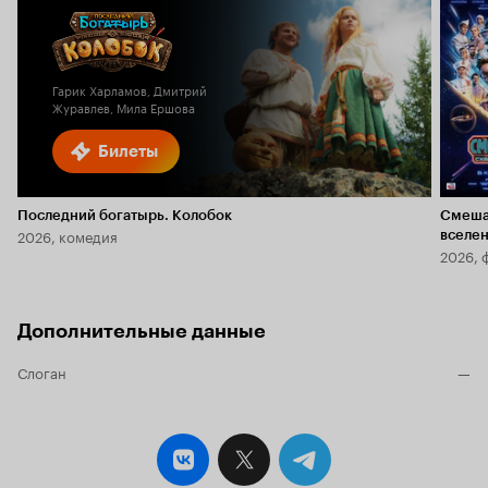
Гарик Харламов, Дмитрий
Журавлев, Мила Ершова
Билеты
Последний богатырь. Колобок
Смеша
2026, комедия
вселе
2026, 
Дополнительные данные
Слоган
—