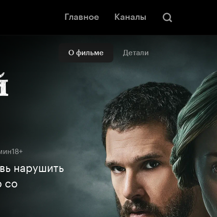
Главное
Каналы
О фильме
Детали
 мин
18+
вь нарушить
р со