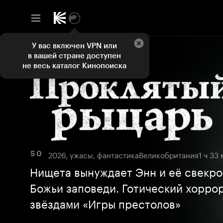
У вас включен VPN или
в вашей стране доступен
не весь каталог Кинопоиска
2026, ужасы, фантастика
Великобритания
1 ч 33
5 0
Нищета вынуждает Энн и её свекро
Божьи заповеди. Готический хорро
звёздами «Игры престолов»