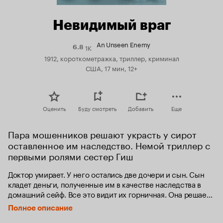
Невидимый враг
An Unseen Enemy
1K
Рейтинг
6.8
Кинопоиска
1912, короткометражка, триллер, криминал
6.8
США, 17 мин, 12+
Оценить
Буду смотреть
Добавить
Еще
Пара мошенников решают украсть у сирот 
оставленное им наследство. Немой триллер с 
первыми ролями сестер Гиш
Доктор умирает. У него остались две дочери и сын. Сын 
кладет деньги, полученные им в качестве наследства в 
домашний сейф. Все это видит их горничная. Она решает 
украсть деньги и зовет для этого в сообщники своего 
Полное описание
давнего дружка.