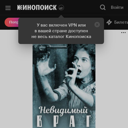
Войти
Онлайн-кинотеатр
Билет
Попробовать Плюс
У вас включен VPN или
в вашей стране доступен
не весь каталог Кинопоиска