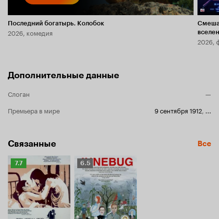
Последний богатырь. Колобок
Смеша
2026, комедия
вселе
2026, 
Дополнительные данные
Слоган
—
Премьера в мире
9 сентября 1912
,
...
Связанные
Все
Рейтинг
Рейтинг
7.7
6.5
Кинопоиска
Кинопоиска
7.7
6.5