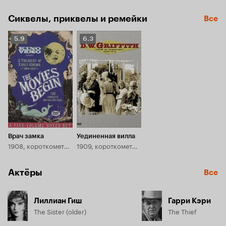
Сиквелы, приквелы и ремейки
Все
Рейтинг
Рейтинг
5.9
6.3
Кинопоиска
Кинопоиска
5.9
6.3
Врач замка
Уединенная вилла
1908, короткометражка
1909, короткометражка
Актёры
Все
Лиллиан Гиш
Гарри Кэри
The Sister (older)
The Thief