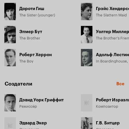
Дороти Гиш
Грэйс Хендерс
The Sister (younger)
The Slattern Maid
Элмер Бут
Уолтер Милле
The Brother
Роберт Херрон
Адольф Лестин
The Boy
Создатели
Все
Дэвид Уорк Гриффит
Роберт Израэл
Режиссёр
Композитор
Эдвард Экер
Г.В. Битцер
Сценарист
Оператор