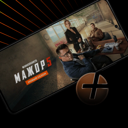
живут не в благоустроенных советских домах,
а в каких-то условных декорациях,
изображающих сверх комфортабельные
апартаменты 'люкс'. Ездят не иначе как в
роскошных машинах заграничных марок. В
советской действительности много своей
красоты. Зачем же авторам понадобилось
переносить на нашу почву, в нашу среду всю
Если
эту чужую и чуждую нам парфюмерию?'
бы автор заметки дожил до наших дней, он бы
смог убедиться, что и сегодня 90%
отечественных фильмов снимаются в
интерьерах, которые простые россияне могут
увидеть только в кино. Возвращаясь к критике
этой замечательной ленты нужно вспомнить и о
том, что её создателей обвинили, ни много ни
мало, в плагиате, намекая на австро-
венгерскую картину Генри Костера 'Маленькая
мама' (1935). Странно, что они забыли
упомянуть американскую мелодраму Гарсона
Канина 'Мать-одиночка' (1939). Впрочем,
потуги 'борзописцев' тех лет никак не
отразились на прокатной судьбе картины.
Народ валом валил в кинотеатры, чтобы