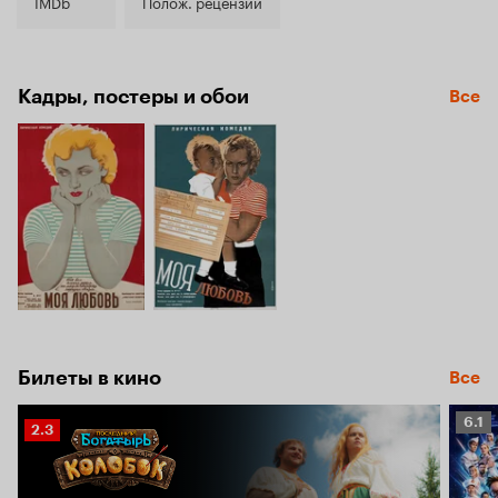
7.3
IMDb
Полож. рецензии
Кадры, постеры и обои
Все
Билеты в кино
Все
Рейт
6.1
Рейтинг
2.3
Кино
Кинопоиска
6.1
2.3