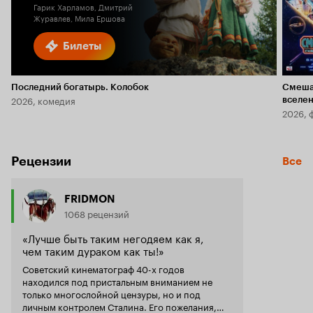
Гарик Харламов, Дмитрий
Журавлев, Мила Ершова
Билеты
Последний богатырь. Колобок
Смеша
2026, комедия
вселе
2026, 
Рецензии
Все
FRIDMON
1068 рецензий
«Лучше быть таким негодяем как я,
чем таким дураком как ты!»
Советский кинематограф 40-х годов
находился под пристальным вниманием не
только многослойной цензуры, но и под
личным контролем Сталина. Его пожелания,