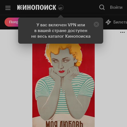
Войти
Онлайн-кинотеатр
Билет
Попробовать Плюс
У вас включен VPN или
в вашей стране доступен
не весь каталог Кинопоиска