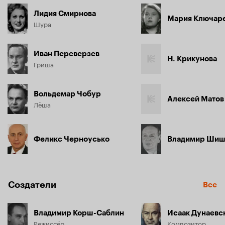
Лидия Смирнова
Мария Ключар
Шура
Иван Переверзев
Н. Крикунова
Гриша
Вольдемар Чобур
Алексей Матов
Лёша
Феликс Черноусько
Владимир Шиш
Создатели
Все
Владимир Корш-Саблин
Исаак Дунаевс
Режиссёр
Композитор