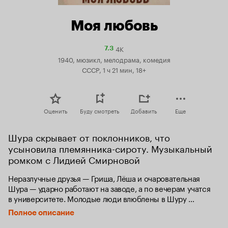
Моя любовь
4K
Рейтинг
7.3
Кинопоиска
1940, мюзикл, мелодрама, комедия
7.3
СССР, 1 ч 21 мин, 18+
Оценить
Буду смотреть
Добавить
Еще
Шура скрывает от поклонников, что 
усыновила племянника-сироту. Музыкальный 
ромком с Лидией Смирновой
Неразлучные друзья — Гриша, Лёша и очаровательная 
Шура — ударно работают на заводе, а по вечерам учатся 
в университете. Молодые люди влюблены в Шуру 
и решают объясниться с ней. Она выбирает 
Полное описание
Гришу — более красивого, уверенного в себе. Внезапно 