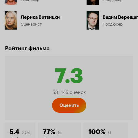
Лерика Витвицки
Вадим Вереща
Сценарист
Продюсер
Рейтинг фильма
7.3
Рейтинг
531 145 оценок
Кинопо
Оценить
304
8
6
5.4
77%
100%