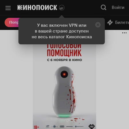
Войти
Онлайн-кинотеатр
Билет
Попробовать Плюс
У вас включен VPN или
в вашей стране доступен
не весь каталог Кинопоиска