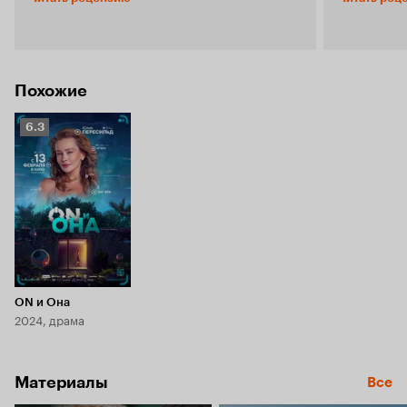
одна замануха - кажущаяся дешевизна
предлагая г
производства: одна локация, минимум актёров
непредсказ
и экшена. Так что для творцов это и соблазн и
их объединяют
вызов одновременно. Здесь они с вызовом не
руками под
справились по полной. Первый и главный
кино – тем 
ингредиент – хорошо прописанный сюжет,
да, где тут
Похожие
второй – хорошо подобранный актёрский
сказками и
состав, а помогают им яркая локация и
делаю ему с
Рейтинг
6.3
интересные визуальные приёмы. Сюжет в
(несколько 
Кинопоиска
фильме разваливается после первого часа,
«Голосовой
6.3
потому что до этого 41 минуту не происходит
завышенным
ничего и мы вынуждены терпеть достаточно
«Хоррорфес
слабую игру, бюджетного актёрского
приз зрительских с
ансамбля. После сороковой минуты герои
крайне сло
начинают творить откроенную дичь, и мы так и
этому фильм
не узнаём под угрозой чего они готовы друг
третий акт, 
друга отправить на тот свет и признаться во
трейлере (
всех грехах. Просто, мы слушаем колонку,
после просм
которая просит их помимо логики заниматься
хоррорных 
ON и Она
безумной жестокой нелепицей. Помимо того,
Драки!) – ка
2024, драма
что исполнители неубедительны, так ещё герои
духе, ведь 
прописаны весьма поверхностно, что в купе не
первой част
подключает зрителя ни к одному из них. Ведь
спойлерить 
Материалы
все они с непонятной мотивацией и
почти весь 
Все
отсутствующей логикой действий. Да, есть
первые две