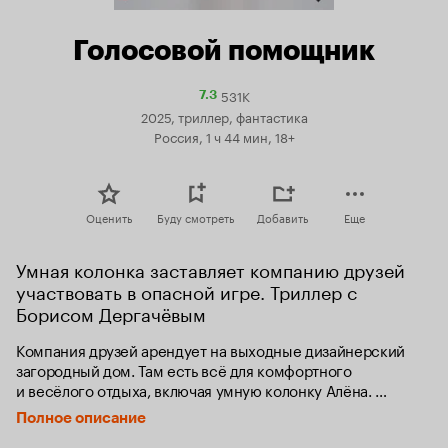
Голосовой помощник
531K
Рейтинг
7.3
Кинопоиска
2025, триллер, фантастика
7.3
Россия, 1 ч 44 мин, 18+
Оценить
Буду смотреть
Добавить
Еще
Умная колонка заставляет компанию друзей 
участвовать в опасной игре. Триллер с 
Борисом Дергачёвым
Компания друзей арендует на выходные дизайнерский 
загородный дом. Там есть всё для комфортного 
и весёлого отдыха, включая умную колонку Алёна. 
Она умеет развлекать гостей и управлять домом, а ещё 
Полное описание
ей известны секреты, которые скрывают друзья. 