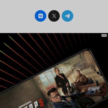
приличной оценки лишь локация и визуал, не
прошлом. «
то чтобы они ошеломляют, но хотя бы не
кегли по им
провалились с треском, как всё остальное.
очереди при
Итого из 103 минут, в картине первую
не записыва
половину можно проспать, всё равно она
Популярный жанр. Сит
никак не двигает сюжет. А вторую половину не
финальная т
смотреть потому что в ней нет сюжета, а
вспоминают,
просто набор слабо связанных между собой
на постере 
действий. Проснутся к последним 15 минутам,
кровью. И к
мельком посмотреть плохо скроенный экшен,
почти в сам
и узнать от нежданного босса, что всё это чей-
ускоряется 
то без(д)умный эксперимент. Ради чего –
окончательн
непонятно?! Ведь кто убийца было известно
нескольку р
заранее всем, включая мало-мальски
что-то врод
внимательного зрителя. Сочный жанр
летом» - да
психологического детектива очень
зрители выд
востребован зрителем и ввиду ограниченности
всё понятн
инструментария - сложен в исполнении, так
сюжетный хо
что за него нечасто берутся. И тут на некий
эффектный. 
саспенс с элементами психологии потрачено
скорее с по
минут 10 времени, а из-за плохо прописанных
раскочегари
персонажей и слабого каста – эти пятнадцать
У «Голосов
минут становятся чуть ли не главной пыткой в
конкурент 
картине. Что опровергает знаменитую
триллер «O
пословицу, что попытка – это ещё не пытка.
тоже был «