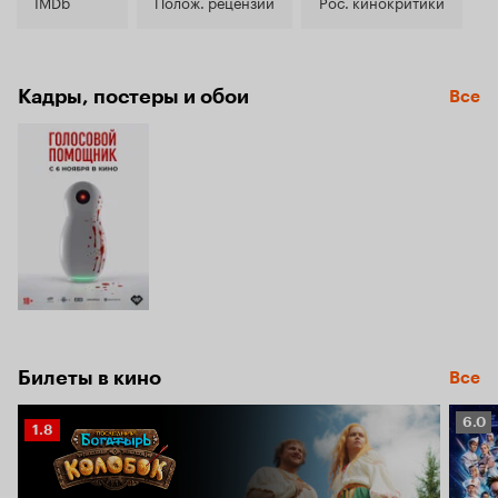
7.3
IMDb
Полож. рецензии
Рос. кинокритики
Кадры, постеры и обои
Все
Билеты в кино
Все
Рейт
6.0
Рейтинг
1.8
Кино
Кинопоиска
6.0
1.8