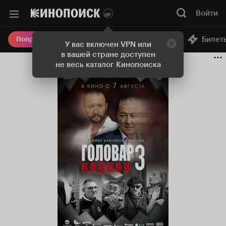
Войти
Онлайн-кинотеатр
Билет
Попробовать Плюс
У вас включен VPN или
в вашей стране доступен
не весь каталог Кинопоиска