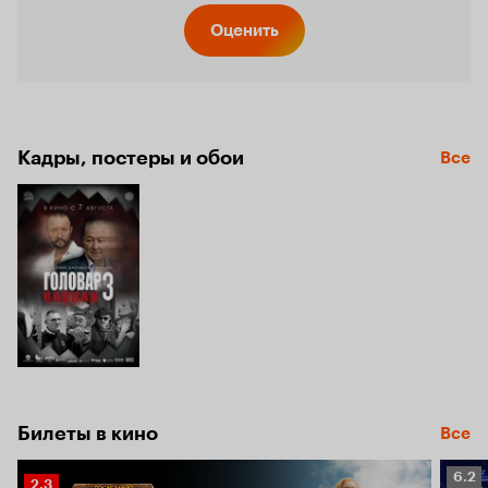
Оценить
Кадры, постеры и обои
Все
Билеты в кино
Все
Рейт
6.2
Рейтинг
2.3