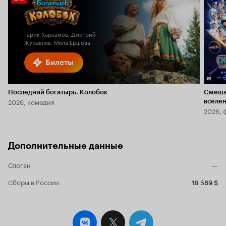
Кино
Кинопоиска
6.2
2.3
Гарик Харламов, Дмитрий
Журавлев, Мила Ершова
Билеты
Последний богатырь. Колобок
Смеша
2026, комедия
вселе
2026, 
Дополнительные данные
Слоган
—
Сборы в России
18 569 $