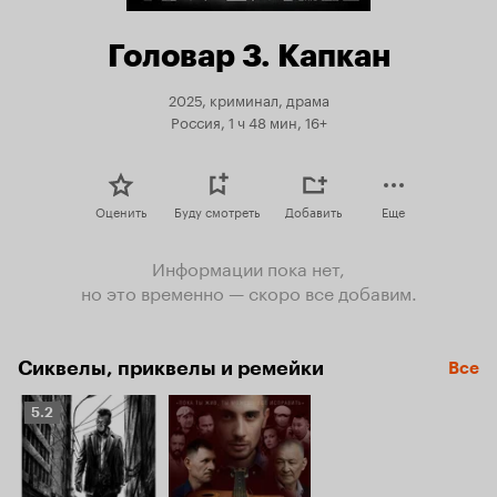
Головар 3. Капкан
2025, криминал, драма
Россия, 1 ч 48 мин, 16+
Оценить
Буду смотреть
Добавить
Еще
Информации пока нет,
но это временно — скоро все добавим.
Сиквелы, приквелы и ремейки
Все
Рейтинг
5.2
Кинопоиска
5.2