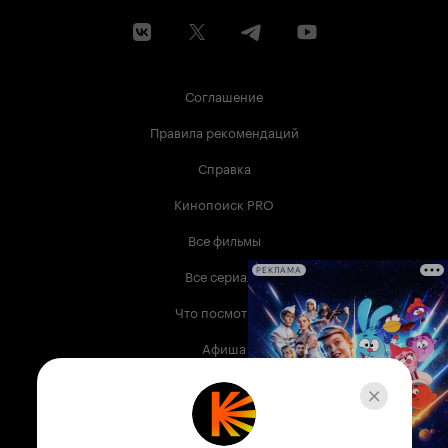
Соглашение
Правила рекомендаций
Справка
Кинопоиск PRO
Все фильмы
Все сериалы
РЕКЛАМА
Что посмотреть
Афиша
Музыка
Телепрограмма