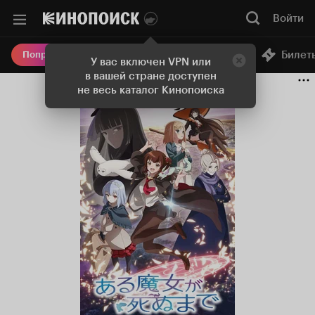
Войти
Онлайн-кинотеатр
Билет
Попробовать Плюс
У вас включен VPN или
в вашей стране доступен
не весь каталог Кинопоиска