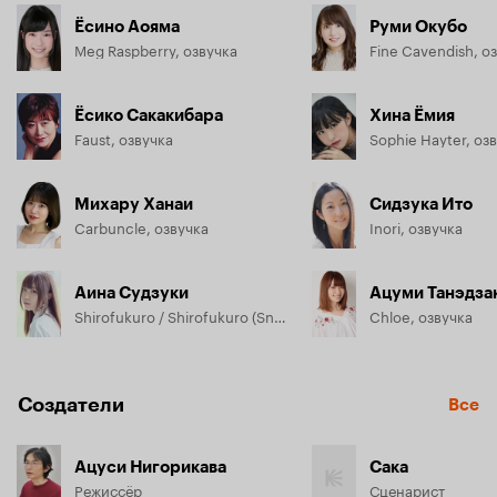
Ёсино Аояма
Руми Окубо
Meg Raspberry, озвучка
Fine Cavendish, о
Ёсико Сакакибара
Хина Ёмия
Faust, озвучка
Sophie Hayter, оз
Михару Ханаи
Сидзука Ито
Carbuncle, озвучка
Inori, озвучка
Аина Судзуки
Ацуми Танэдза
Shirofukuro / Shirofukuro (Snowy Owl), озвучка
Chloe, озвучка
Создатели
Все
Ацуси Нигорикава
Сака
Режиссёр
Сценарист