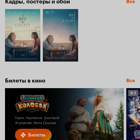
Кадры, постеры и обои
Все
Билеты в кино
Все
Рейт
6.1
Кино
6.1
Гарик Харламов, Дмитрий
Журавлев, Мила Ершова
Билеты