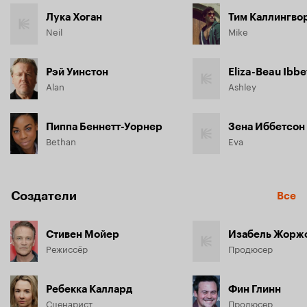
Лука Хоган
Тим Каллингво
Neil
Mike
Рэй Уинстон
Eliza-Beau Ibb
Alan
Ashley
Пиппа Беннетт-Уорнер
Зена Иббетсон
Bethan
Eva
Создатели
Все
Стивен Мойер
Изабель Жорж
Режиссёр
Продюсер
Ребекка Каллард
Фин Глинн
Сценарист
Продюсер