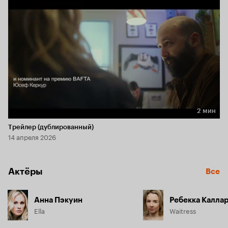
2 мин
Длительность 2 мин
Трейлер (дублированный)
14 апреля 2026
Актёры
Все
Анна Пэкуин
Ребекка Калла
Ella
Waitress