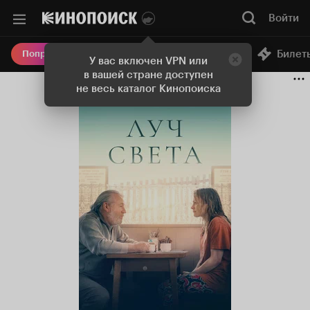
Войти
Онлайн-кинотеатр
Билет
Попробовать Плюс
У вас включен VPN или
в вашей стране доступен
не весь каталог Кинопоиска