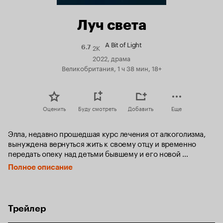
Луч света
A Bit of Light
2K
Рейтинг
6.7
Кинопоиска
2022, драма
6.7
Великобритания, 1 ч 38 мин, 18+
Оценить
Буду смотреть
Добавить
Еще
Элла, недавно прошедшая курс лечения от алкоголизма, 
вынуждена вернуться жить к своему отцу и временно 
передать опеку над детьми бывшему и его новой 
партнёрше. Внезапно Элла заводит дружбу со странным 
Полное описание
мальчиком-подростком, и это помогает ей восстановить 
самооценку и наладить свою жизнь.
Трейлер