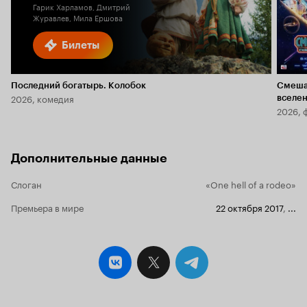
Гарик Харламов, Дмитрий
Журавлев, Мила Ершова
Билеты
Последний богатырь. Колобок
Смеша
2026, комедия
вселе
2026, 
Дополнительные данные
Слоган
«One hell of a rodeo»
Премьера в мире
22 октября 2017
,
...