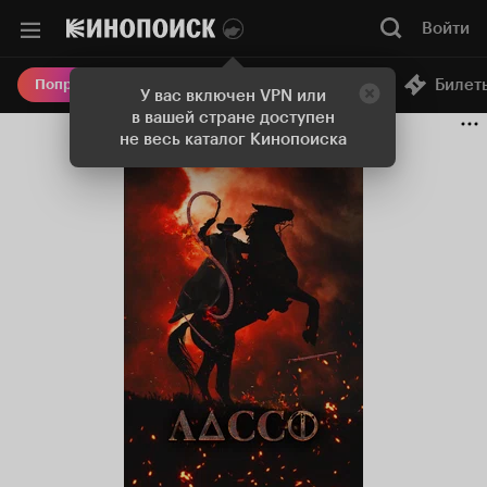
Войти
Онлайн-кинотеатр
Билет
Попробовать Плюс
У вас включен VPN или
в вашей стране доступен
не весь каталог Кинопоиска