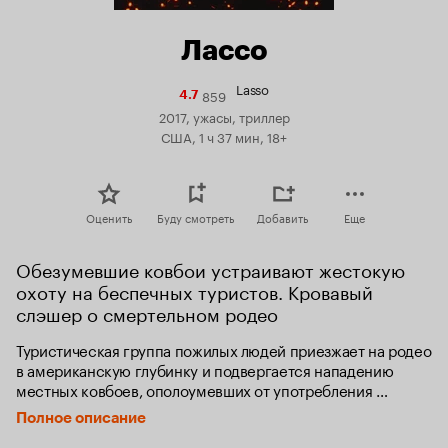
Лассо
Lasso
859
Рейтинг
4.7
Кинопоиска
2017, ужасы, триллер
4.7
США, 1 ч 37 мин, 18+
Оценить
Буду смотреть
Добавить
Еще
Обезумевшие ковбои устраивают жестокую 
охоту на беспечных туристов. Кровавый 
слэшер о смертельном родео
Туристическая группа пожилых людей приезжает на родео 
в американскую глубинку и подвергается нападению 
местных ковбоев, ополоумевших от употребления 
ветеринарных стероидов.
Полное описание