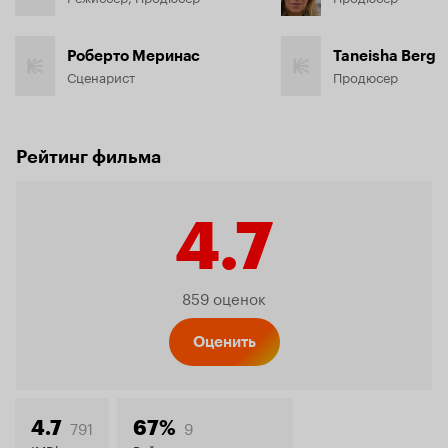
Роберто Меринас
Taneisha Berg
Сценарист
Продюсер
Рейтинг фильма
4.7
Рейтинг
859 оценок
Кинопо
Оценить
791
9
4.7
67%