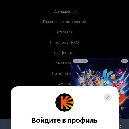
Соглашение
Правила рекомендаций
Справка
Кинопоиск PRO
Все фильмы
Все сериалы
РЕКЛАМА
Что посмотреть
Афиша
Музыка
Телепрограмма
Книги
Войдите в профиль
Служба поддержки