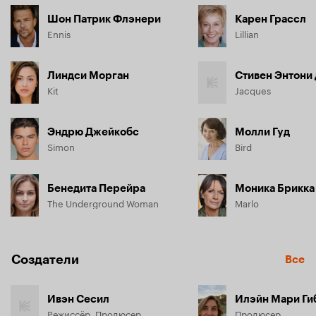
Шон Патрик Флэнери
Карен Грассл
Ennis
Lillian
Линдси Морган
Стивен Энтони
Kit
Jacques
Эндрю Джейкобс
Молли Гуд
Simon
Bird
Бенедита Перейра
Моника Брикка
The Underground Woman
Marlo
Создатели
Все
Ивэн Сесил
Илэйн Мари Ги
Режиссёр, Продюсер
Продюсер