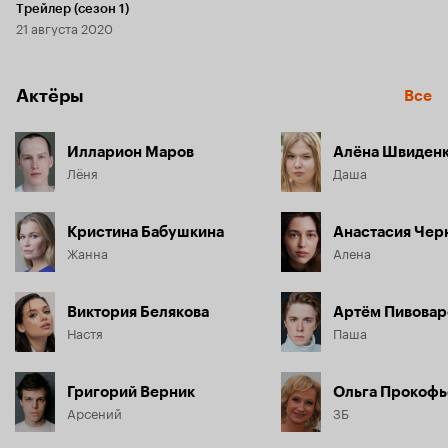
Трейлер (сезон 1)
21 августа 2020
Актёры
Все
Илларион Маров
Алёна Швиден
Лёня
Даша
Кристина Бабушкина
Анастасия Че
Жанна
Алена
Виктория Белякова
Артём Пивовар
Настя
Паша
Григорий Верник
Ольга Прокофь
Арсений
ЗБ