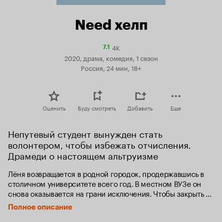
Need хелп
4K
Рейтинг
7.1
Кинопоиска
2020, драма, комедия, 1 сезон
7.1
Россия, 24 мин, 18+
Оценить
Буду смотреть
Добавить
Еще
Непутевый студент вынужден стать 
волонтером, чтобы избежать отчисления. 
Драмеди о настоящем альтруизме
Лёня возвращается в родной городок, продержавшись в 
столичном университете всего год. В местном ВУЗе он 
снова оказывается на грани исключения. Чтобы закрыть 
вопрос, Лёня срочно записывается в институтскую 
Полное описание
волонтерскую ячейку – проявлять социальную активность. 