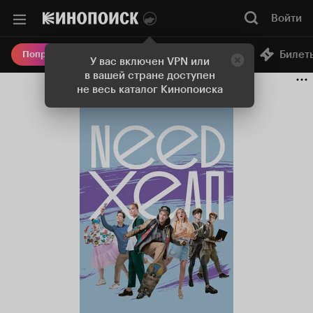
Войти
Онлайн-кинотеатр
Билет
Попробовать Плюс
У вас включен VPN или
в вашей стране доступен
не весь каталог Кинопоиска