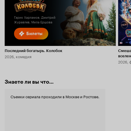
Кинопоиска
5.9
1.8
Гарик Харламов, Дмитрий
Журавлев, Мила Ершова
Билеты
Последний богатырь. Колобок
Смеша
2026, комедия
вселе
2026, 
Знаете ли вы что...
Съемки сериала проходили в Москве и Ростове.