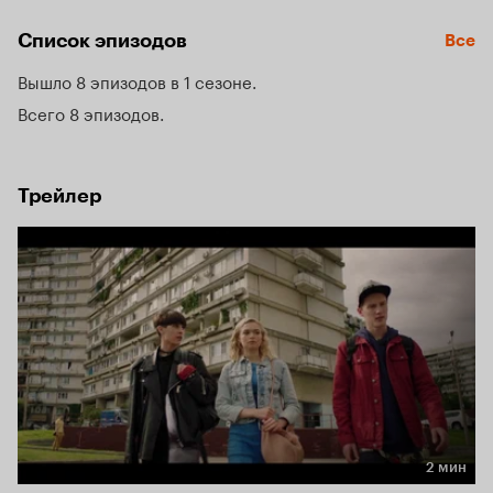
Волонтеры оказываются не совсем такими, как он ожидал. 
Участники ячейки становится для парня главной 
Список эпизодов
Все
мотивацией творить добро.

Вышло 8 эпизодов в 1 сезоне
Всего 8 эпизодов
Трейлер
2 мин
Длительность 2 мин