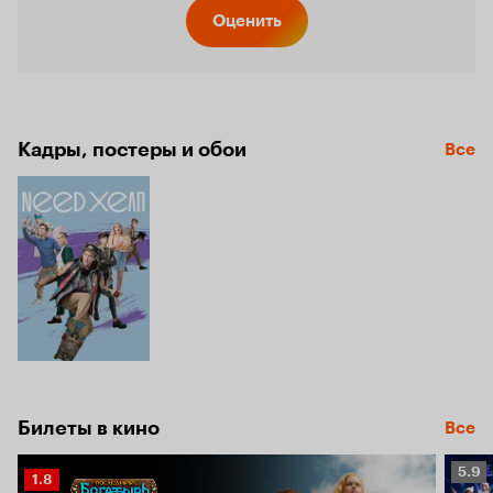
Кинопо
Оценить
7.1
Кадры, постеры и обои
Все
Билеты в кино
Все
Рейт
5.9
Рейтинг
1.8
Кино