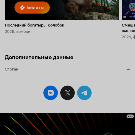
Билеты
Последний богатырь. Колобок
Смеша
2026, комедия
вселе
2026, 
Дополнительные данные
Слоган
—