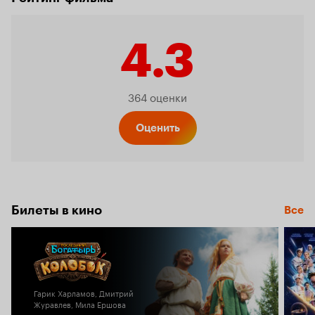
4.3
Рейтинг
364 оценки
Кинопо
Оценить
4.3
Билеты в кино
Все
Гарик Харламов, Дмитрий
Журавлев, Мила Ершова