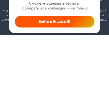
Сможете оценивать фильмы,

 собирать их в коллекции и не только
Кажется, вы используете блокировщик рекламы. Вместе с рекламой
он может отключать постеры, папки с фильмами и другие важные
элементы. Добавьте Кинопоиск в исключения, и всё будет в порядке.
Войти с Яндекс ID
Как это сделать
Соглашение
Правила рекомендаций