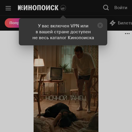
Войти
Онлайн-кинотеатр
Билет
Попробовать Плюс
У вас включен VPN или
в вашей стране доступен
не весь каталог Кинопоиска