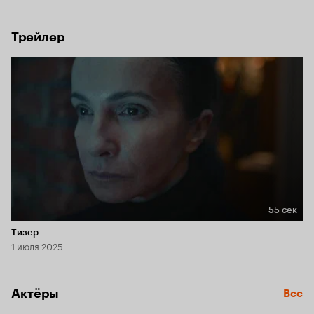
наваждений каким-то образом связывает этих, на первый 
взгляд, далёких друг от друга людей.
Трейлер
55 сек
Длительность 55 сек
Тизер
1 июля 2025
Актёры
Все