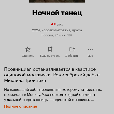
Ночной танец
364
Рейтинг
4.3
Кинопоиска
2024, короткометражка, драма
4.3
Россия, 24 мин, 18+
Оценить
Буду смотреть
Добавить
Еще
Провинциал останавливается в квартире 
одинокой москвички. Режиссёрский дебют 
Михаила Тройника
Не нашедший себя провинциал, которому за тридцать, 
приезжает в Москву. Уже несколько дней он живёт 
у дальней родственницы — одинокой женщины. 
Их взаимоотношения практически лишены слов, 
Полное описание
но постоянное бессознательное в виде странных 