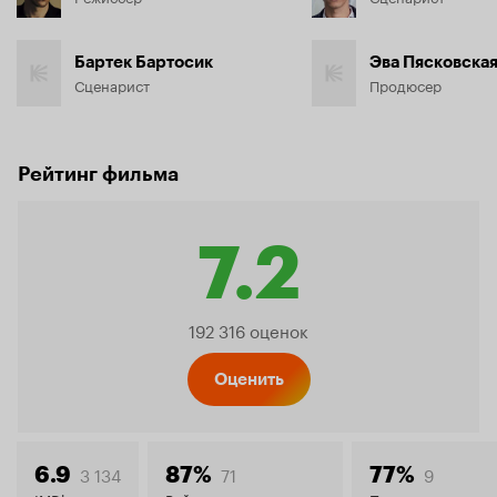
Бартек Бартосик
Эва Пясковска
Сценарист
Продюсер
Рейтинг фильма
7.2
Рейтинг
192 316 оценок
Кинопо
Оценить
3 134
71
9
6.9
87%
77%