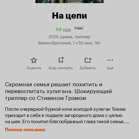
На цепи
Heel
192K
Рейтинг
7.2
Кинопоиска
2025, драма, триллер
7.2
Великобритания, 1 ч 50 мин, 18+
Оценить
Буду смотреть
Добавить
Еще
Скромная семья решает похитить и 
перевоспитать хулигана. Шокирующий 
триллер со Стивеном Грэмом
После очередной бурной ночи молодой хулиган Томми 
приходит в себя в подвале загородного дома с цепью 
на шее. Его похитил благообразный глава тихой семьи, 
чтобы сделать из него хорошего человека. Парень 
Полное описание
пытается сбежать и сначала понимает только язык грубой 