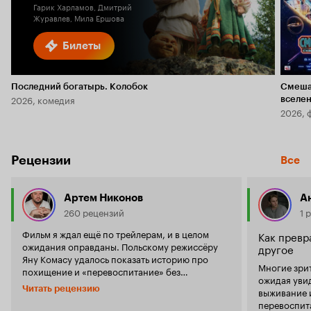
Гарик Харламов, Дмитрий
Журавлев, Мила Ершова
Билеты
Последний богатырь. Колобок
Смеша
2026, комедия
вселе
2026, 
Рецензии
Все
Артем Никонов
А
260 рецензий
1 
Фильм я ждал ещё по трейлерам, и в целом
Как превр
ожидания оправданы. Польскому режиссёру
другое
Яну Комасу удалось показать историю про
Многие зрит
похищение и «перевоспитание» без
ожидая уви
утрированной морали и дешёвого трэша. С
Читать рецензию
выживание 
первых секунд нас резко окунают в экшн.
перевоспит
Главный герой — юный хозяин ночного города