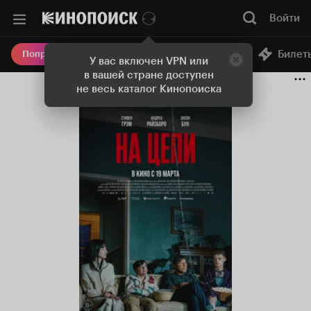
Войти
Онлайн-кинотеатр
Билет
Попробовать Плюс
У вас включен VPN или
в вашей стране доступен
не весь каталог Кинопоиска