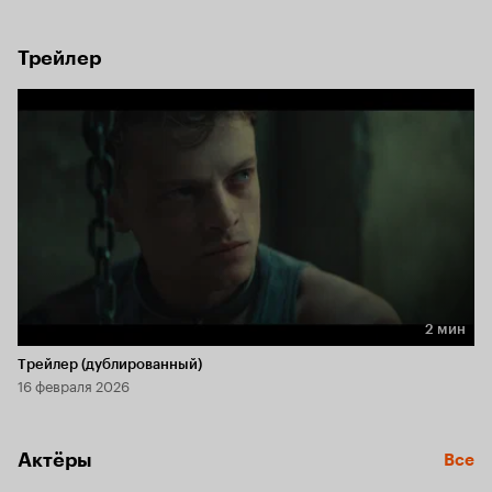
силы, но вскоре остальное семейство включается 
в воспитательную работу, и Томми начинает то ли делать 
вид, то ли и впрямь смотреть на мир по-другому.
Трейлер
2 мин
Длительность 2 мин
Трейлер (дублированный)
16 февраля 2026
Актёры
Все