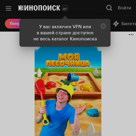
Войти
Онлайн-кинотеатр
Билет
Попробовать Плюс
У вас включен VPN или
в вашей стране доступен
не весь каталог Кинопоиска