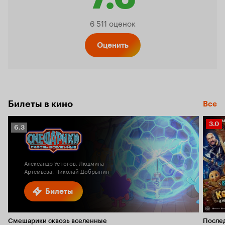
Рейтинг
6 511 оценок
Кинопо
Оценить
7.6
Билеты в кино
Все
Рейт
3.0
Рейтинг
6.3
Кино
Кинопоиска
3.0
6.3
Александр Устюгов, Людмила
Артемьева, Николай Добрынин
Билеты
Смешарики сквозь вселенные
После