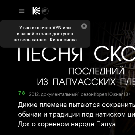
У вас включен VPN или
в вашей стране доступен
не весь каталог Кинопоиска
2012, документальный
1 сезон
Корея Южная
18+
7 8
Дикие племена пытаются сохранить
обычаи и традиции под натиском ц
Док о коренном народе Папуа