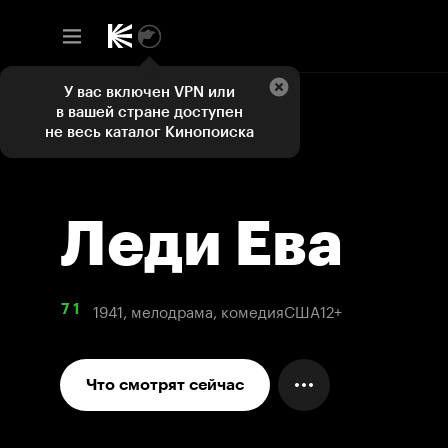
У вас включен VPN или
в вашей стране доступен
не весь каталог Кинопоиска
Леди Ева
1941, мелодрама, комедия
США
12+
7 1
Что смотрят сейчас