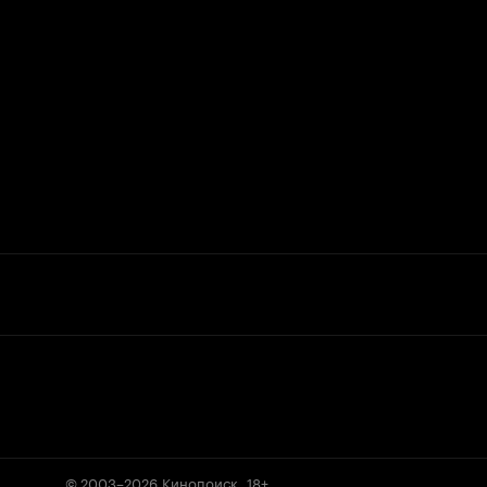
© 2003–2026
Кинопоиск
.
18+