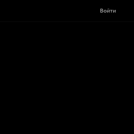
Войти