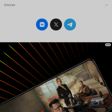
Слоган
—