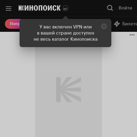
Войти
Онлайн-кинотеатр
Билет
Попробовать Плюс
У вас включен VPN или
в вашей стране доступен
не весь каталог Кинопоиска