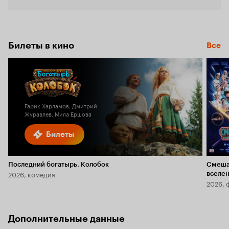
Билеты в кино
Все
Гарик Харламов, Дмитрий
Журавлев, Мила Ершова
Билеты
Последний богатырь. Колобок
Смеша
2026, комедия
вселе
2026, 
Дополнительные данные