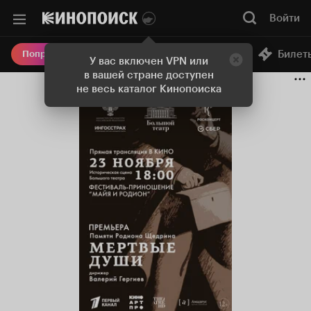
Войти
Онлайн-кинотеатр
Билет
Попробовать Плюс
У вас включен VPN или
в вашей стране доступен
не весь каталог Кинопоиска