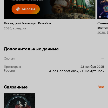
Билеты
Последний богатырь. Колобок
Смеша
2026, комедия
вселе
2026, 
Дополнительные данные
Слоган
—
Премьера в
23 ноября 2025
России
«CoolConnections»
,
«Кино.Арт.Про»
Связанные
Все