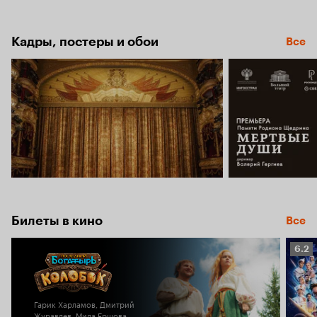
Кадры, постеры и обои
Все
Билеты в кино
Все
Рейт
6.2
Кино
6.2
Гарик Харламов, Дмитрий
Журавлев, Мила Ершова