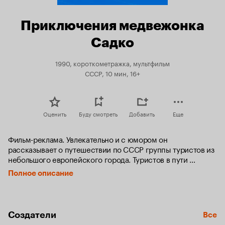
Приключения медвежонка
Садко
1990, короткометражка, мультфильм
СССР, 10 мин, 16+
Оценить
Буду смотреть
Добавить
Еще
Фильм-реклама. Увлекательно и с юмором он 
рассказывает о путешествии по СССР группы туристов из 
небольшого европейского города. Туристов в пути 
сопровождает веселый и гостеприимный медвежонок 
Полное описание
Садко. Авторы знакомят зрителей с различными уголками 
Союза.
Создатели
Все