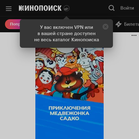
Войти
Онлайн-кинотеатр
Билет
Попробовать Плюс
У вас включен VPN или
в вашей стране доступен
не весь каталог Кинопоиска