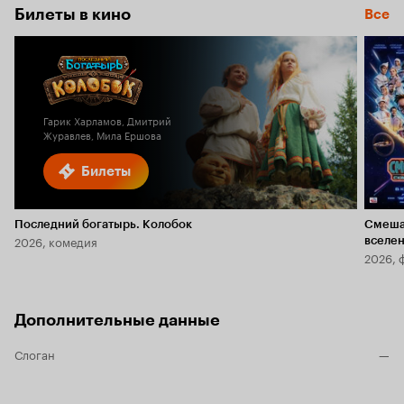
Билеты в кино
Все
Гарик Харламов, Дмитрий
Журавлев, Мила Ершова
Билеты
Последний богатырь. Колобок
Смеша
2026, комедия
вселе
2026, 
Дополнительные данные
Слоган
—