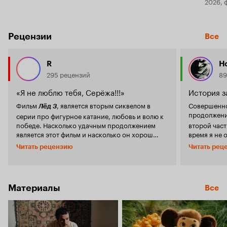
2026, 
Рецензии
Все
R
Н
295 рецензий
89
«Я не люблю тебя, Серёжа!!!»
История з
Фильм
, является вторым сиквелом в
Совершенно
Лёд 3
продолжен
серии про фигурное катание, любовь и волю к
победе. Насколько удачным продолжением
второй част
является этот фильм и насколько он хорош
время я не 
отдельно от серии? Первое, что бросается в
фильма. То 
Читать рецензию
Читать рец
глаза: все особые черты первой части
и оторватьс
преумножены в яркости, качестве, и внимания
ударит в го
уделено им заметно больше. Среди таких черт:
нравятся они
элементы мюзикла, параллель с
степени лю
Материалы
переживаниями Надежды Гориной и её матери,
Все
прогревает 
параллели в отношениях с их партнёрами,
когда оно 
разумеется, качественная съёмка. Создаётся
пропустить 
ощущение, что смотришь идеально фан-
выро
Горина
сервисный фильм для фанатов прошлых