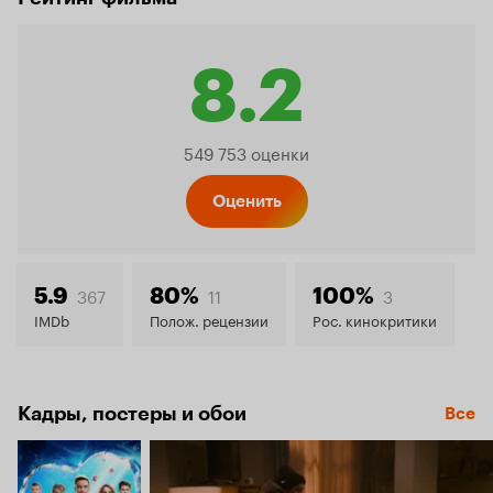
8.2
Рейтинг
549 753 оценки
Кинопо
Оценить
8.2
367
11
3
5.9
80%
100%
IMDb
Полож. рецензии
Рос. кинокритики
Кадры, постеры и обои
Все