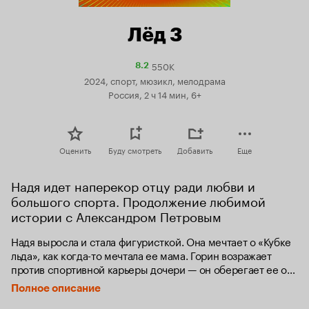
Лёд 3
550K
Рейтинг
8.2
Кинопоиска
2024, спорт, мюзикл, мелодрама
8.2
Россия, 2 ч 14 мин, 6+
Оценить
Буду смотреть
Добавить
Еще
Надя идет наперекор отцу ради любви и 
большого спорта. Продолжение любимой 
истории с Александром Петровым
Надя выросла и стала фигуристкой. Она мечтает о «Кубке 
льда», как когда-то мечтала ее мама. Горин возражает 
против спортивной карьеры дочери — он оберегает ее от 
любых трудностей. На тайной тренировке Надя 
Полное описание
знакомится с молодым и дерзким хоккеистом из Москвы, 