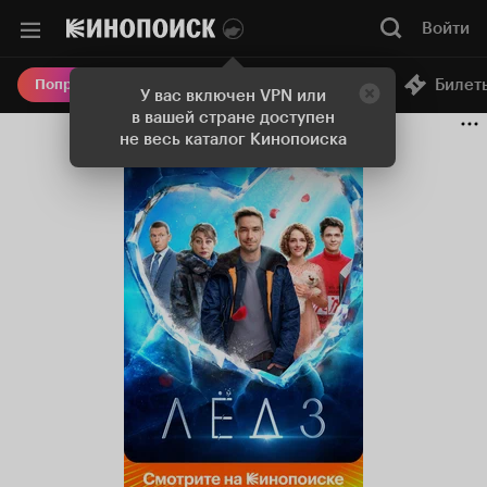
Войти
Онлайн-кинотеатр
Билет
Попробовать Плюс
У вас включен VPN или
в вашей стране доступен
не весь каталог Кинопоиска