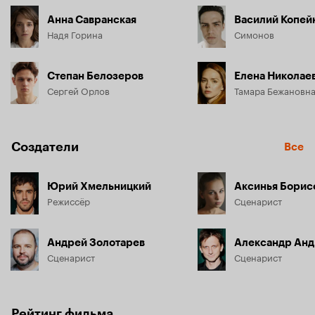
Анна Савранская
Василий Копей
Надя Горина
Симонов
Степан Белозеров
Елена Николае
Сергей Орлов
Тамара Бежановн
Создатели
Все
Юрий Хмельницкий
Аксинья Борис
Режиссёр
Сценарист
Андрей Золотарев
Александр Ан
Сценарист
Сценарист
Рейтинг фильма