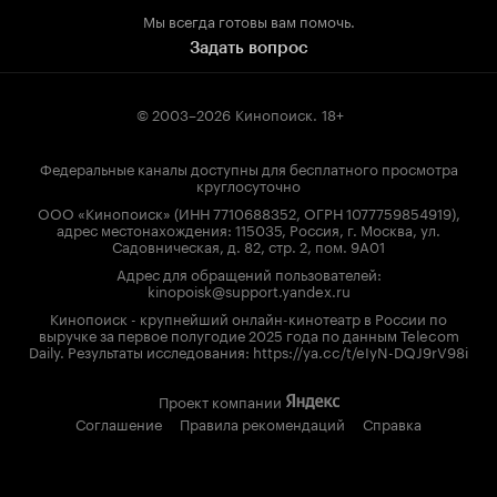
Мы всегда готовы вам помочь.
Задать вопрос
© 2003–2026
Кинопоиск
.
18+
Федеральные каналы доступны для бесплатного просмотра
круглосуточно
ООО «Кинопоиск» (ИНН 7710688352, ОГРН 1077759854919),
адрес местонахождения: 115035, Россия, г. Москва, ул.
Садовническая, д. 82, стр. 2, пом. 9А01
Адрес для обращений пользователей:
kinopoisk@support.yandex.ru
Кинопоиск - крупнейший онлайн-кинотеатр в России по
выручке за первое полугодие 2025 года по данным Telecom
Daily. Результаты исследования: https://ya.cc/t/eIyN-DQJ9rV98i
Проект компании
Соглашение
Правила рекомендаций
Справка