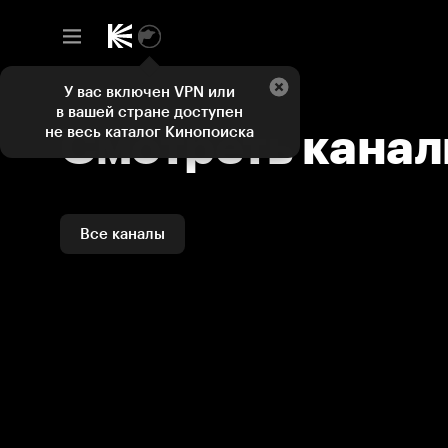
Смотреть каналы и ТВ программы онлайн на Кинопоиске
У вас включен VPN или
в вашей стране доступен
Смотреть кана
не весь каталог Кинопоиска
Все каналы