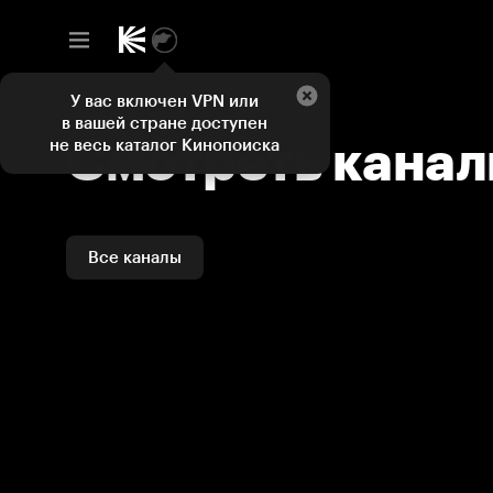
Смотреть каналы и ТВ программы онлайн на Кинопоиске
У вас включен VPN или
в вашей стране доступен
Смотреть кана
не весь каталог Кинопоиска
Все каналы