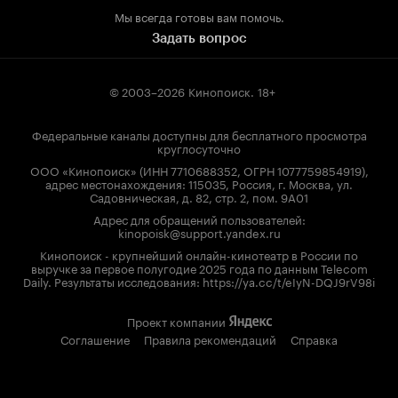
Мы всегда готовы вам помочь.
Задать вопрос
© 2003–2026
Кинопоиск
.
18+
Федеральные каналы доступны для бесплатного просмотра
круглосуточно
ООО «Кинопоиск» (ИНН 7710688352, ОГРН 1077759854919),
адрес местонахождения: 115035, Россия, г. Москва, ул.
Садовническая, д. 82, стр. 2, пом. 9А01
Адрес для обращений пользователей:
kinopoisk@support.yandex.ru
Кинопоиск - крупнейший онлайн-кинотеатр в России по
выручке за первое полугодие 2025 года по данным Telecom
Daily. Результаты исследования: https://ya.cc/t/eIyN-DQJ9rV98i
Проект компании
Соглашение
Правила рекомендаций
Справка