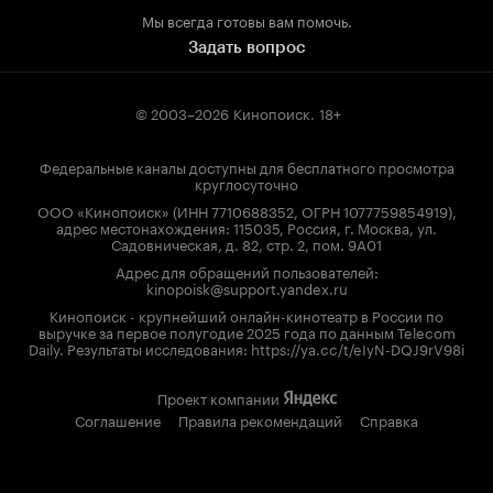
Мы всегда готовы вам помочь.
Задать вопрос
© 2003–2026
Кинопоиск
.
18+
Федеральные каналы доступны для бесплатного просмотра
круглосуточно
ООО «Кинопоиск» (ИНН 7710688352, ОГРН 1077759854919),
адрес местонахождения: 115035, Россия, г. Москва, ул.
Садовническая, д. 82, стр. 2, пом. 9А01
Адрес для обращений пользователей:
kinopoisk@support.yandex.ru
Кинопоиск - крупнейший онлайн-кинотеатр в России по
выручке за первое полугодие 2025 года по данным Telecom
Daily. Результаты исследования: https://ya.cc/t/eIyN-DQJ9rV98i
Проект компании
Соглашение
Правила рекомендаций
Справка