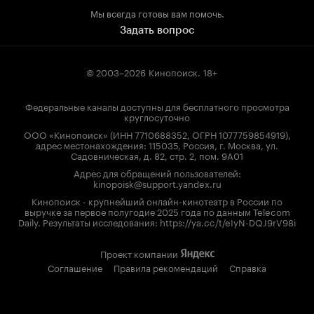
Мы всегда готовы вам помочь.
Задать вопрос
© 2003–2026
Кинопоиск
.
18+
Федеральные каналы доступны для бесплатного просмотра
круглосуточно
ООО «Кинопоиск» (ИНН 7710688352, ОГРН 1077759854919),
адрес местонахождения: 115035, Россия, г. Москва, ул.
Садовническая, д. 82, стр. 2, пом. 9А01
Адрес для обращений пользователей:
kinopoisk@support.yandex.ru
Кинопоиск - крупнейший онлайн-кинотеатр в России по
выручке за первое полугодие 2025 года по данным Telecom
Daily. Результаты исследования: https://ya.cc/t/eIyN-DQJ9rV98i
Проект компании
Соглашение
Правила рекомендаций
Справка