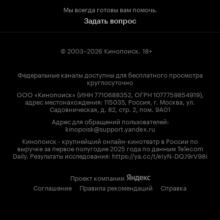
Мы всегда готовы вам помочь.
Задать вопрос
© 2003–2026
Кинопоиск
.
18+
Федеральные каналы доступны для бесплатного просмотра
круглосуточно
ООО «Кинопоиск» (ИНН 7710688352, ОГРН 1077759854919),
адрес местонахождения: 115035, Россия, г. Москва, ул.
Садовническая, д. 82, стр. 2, пом. 9А01
Адрес для обращений пользователей:
kinopoisk@support.yandex.ru
Кинопоиск - крупнейший онлайн-кинотеатр в России по
выручке за первое полугодие 2025 года по данным Telecom
Daily. Результаты исследования: https://ya.cc/t/eIyN-DQJ9rV98i
Проект компании
Соглашение
Правила рекомендаций
Справка