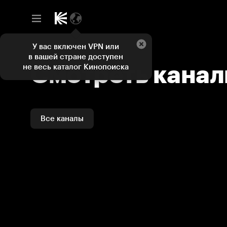
Смотреть каналы и ТВ программы онлайн на Кинопоиске
У вас включен VPN или
в вашей стране доступен
Смотреть кана
не весь каталог Кинопоиска
Все каналы