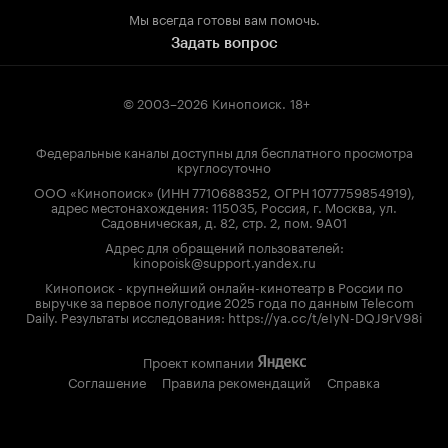
Мы всегда готовы вам помочь.
Задать вопрос
© 2003–2026
Кинопоиск
.
18+
Федеральные каналы доступны для бесплатного просмотра
круглосуточно
ООО «Кинопоиск» (ИНН 7710688352, ОГРН 1077759854919),
адрес местонахождения: 115035, Россия, г. Москва, ул.
Садовническая, д. 82, стр. 2, пом. 9А01
Адрес для обращений пользователей:
kinopoisk@support.yandex.ru
Кинопоиск - крупнейший онлайн-кинотеатр в России по
выручке за первое полугодие 2025 года по данным Telecom
Daily. Результаты исследования: https://ya.cc/t/eIyN-DQJ9rV98i
Проект компании
Соглашение
Правила рекомендаций
Справка