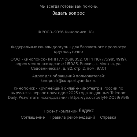
Мы всегда готовы вам помочь.
Задать вопрос
© 2003–2026
Кинопоиск
.
18+
Федеральные каналы доступны для бесплатного просмотра
круглосуточно
ООО «Кинопоиск» (ИНН 7710688352, ОГРН 1077759854919),
адрес местонахождения: 115035, Россия, г. Москва, ул.
Садовническая, д. 82, стр. 2, пом. 9А01
Адрес для обращений пользователей:
kinopoisk@support.yandex.ru
Кинопоиск - крупнейший онлайн-кинотеатр в России по
выручке за первое полугодие 2025 года по данным Telecom
Daily. Результаты исследования: https://ya.cc/t/eIyN-DQJ9rV98i
Проект компании
Соглашение
Правила рекомендаций
Справка