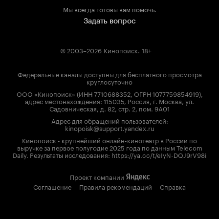
Мы всегда готовы вам помочь.
Задать вопрос
© 2003–2026
Кинопоиск
.
18+
Федеральные каналы доступны для бесплатного просмотра
круглосуточно
ООО «Кинопоиск» (ИНН 7710688352, ОГРН 1077759854919),
адрес местонахождения: 115035, Россия, г. Москва, ул.
Садовническая, д. 82, стр. 2, пом. 9А01
Адрес для обращений пользователей:
kinopoisk@support.yandex.ru
Кинопоиск - крупнейший онлайн-кинотеатр в России по
выручке за первое полугодие 2025 года по данным Telecom
Daily. Результаты исследования: https://ya.cc/t/eIyN-DQJ9rV98i
Проект компании
Соглашение
Правила рекомендаций
Справка