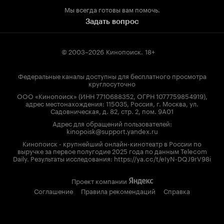
Мы всегда готовы вам помочь.
Задать вопрос
© 2003–2026
Кинопоиск
.
18+
Федеральные каналы доступны для бесплатного просмотра
круглосуточно
ООО «Кинопоиск» (ИНН 7710688352, ОГРН 1077759854919),
адрес местонахождения: 115035, Россия, г. Москва, ул.
Садовническая, д. 82, стр. 2, пом. 9А01
Адрес для обращений пользователей:
kinopoisk@support.yandex.ru
Кинопоиск - крупнейший онлайн-кинотеатр в России по
выручке за первое полугодие 2025 года по данным Telecom
Daily. Результаты исследования: https://ya.cc/t/eIyN-DQJ9rV98i
Проект компании
Соглашение
Правила рекомендаций
Справка