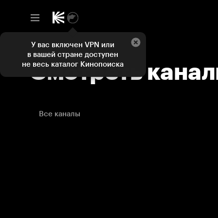
Смотреть каналы и ТВ программы онлайн на Кинопоиске
У вас включен VPN или
в вашей стране доступен
Смотреть кана
не весь каталог Кинопоиска
Все каналы